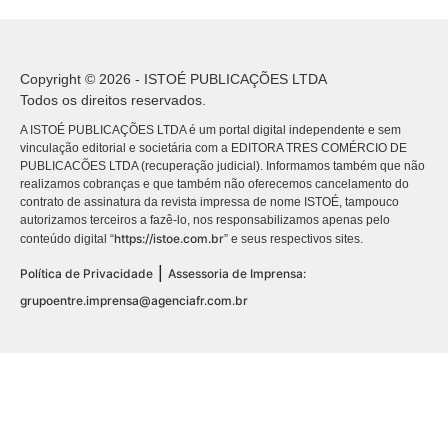
Copyright © 2026 - ISTOÉ PUBLICAÇÕES LTDA
Todos os direitos reservados.
A ISTOÉ PUBLICAÇÕES LTDA é um portal digital independente e sem
vinculação editorial e societária com a EDITORA TRES COMÉRCIO DE
PUBLICACÕES LTDA (recuperação judicial). Informamos também que não
realizamos cobranças e que também não oferecemos cancelamento do
contrato de assinatura da revista impressa de nome ISTOÉ, tampouco
autorizamos terceiros a fazê-lo, nos responsabilizamos apenas pelo
https://istoe.com.br
conteúdo digital “
” e seus respectivos sites.
|
Política de Privacidade
Assessoria de Imprensa:
grupoentre.imprensa@agenciafr.com.br