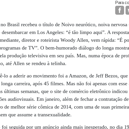
Para co
o Brasil recebeu o título de Noivo neurótico, noiva nervosa –
desembarcar em Los Angeles: “é tão limpo aqui”. A resposta 
ediante, diretor e roteirista Woody Allen, vem rápida: “É p
r programas de TV”. O bem-humorado diálogo do longa mostra
pela produção televisiva em seu país. Mas, numa época de pr
, até Allen se rendeu à telinha.
ê-lo a aderir ao movimento foi a Amazon, de Jeff Bezos, que 
a longa carreira, após 45 filmes. Mas não foi apenas com esse 
as últimas semanas, que o site de comércio eletrônico indicou 
es audiovisuais. Em janeiro, além de fechar a contratação d
o de melhor série cômica de 2014, com uma de suas primeira
em que assume a transexualidade.
 foi seguida por um anúncio ainda mais inesperado, no dia 1