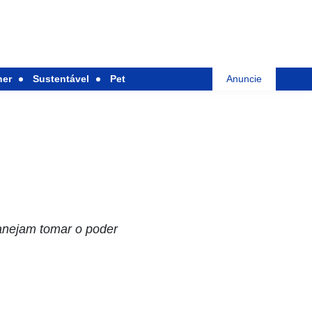
her
Sustentável
Pet
Anuncie
lanejam tomar o poder