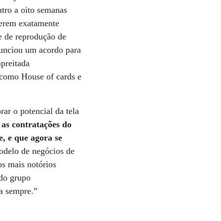
tro a oito semanas
serem exatamente
te de reprodução de
nunciou um acordo para
preitada
 como House of cards e
ar o potencial da tela
as contratações do
, e que agora se
delo de negócios de
s mais notórios
 do grupo
ra sempre.”