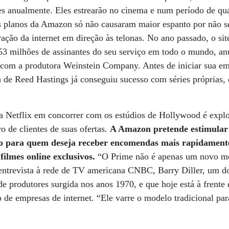
es anualmente. Eles estrearão no cinema e num período de qua
Os planos da Amazon só não causaram maior espanto por não 
ação da internet em direção às telonas. No ano passado, o si
 53 milhões de assinantes do seu serviço em todo o mundo, a
s com a produtora Weinstein Company. Antes de iniciar sua em
 de Reed Hastings já conseguiu sucesso com séries próprias,
 Netflix em concorrer com os estúdios de Hollywood é explor
 de clientes de suas ofertas.
A Amazon pretende estimular 
do para quem deseja receber encomendas mais rapidamente
filmes online exclusivos.
“O Prime não é apenas um novo mo
ntrevista à rede de TV americana CNBC, Barry Diller, um do
e produtores surgida nos anos 1970, e que hoje está à frente
de empresas de internet. “Ele varre o modelo tradicional pa