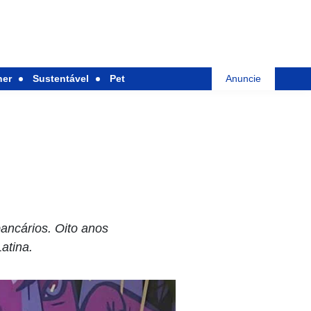
her
Sustentável
Pet
Anuncie
ancários. Oito anos
atina.