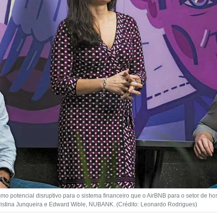
 potencial disruptivo para o sistema financeiro que o AirBNB para o setor de h
ristina Junqueira e Edward Wible, NUBANK. (Crédito: Leonardo Rodrigues)