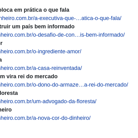
loca em prática o que fala
inheiro.com.br/
a-executiva-que-…atica-o-que-fala
/
truir um país bem informado
nheiro.com.br/
o-desafio-de-con…is-bem-informado
/
r
nheiro.com.br/
o-ingrediente-amor
/
a
nheiro.com.br/
a-casa-reinventada
/
m vira rei do mercado
nheiro.com.br/
o-dono-do-armaze…a-rei-do-mercado
/
loresta
nheiro.com.br/
um-advogado-da-floresta
/
heiro
nheiro.com.br/
a-nova-cor-do-dinheiro
/