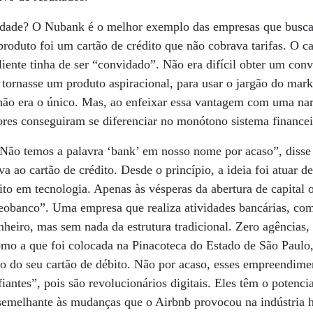
ridade? O Nubank é o melhor exemplo das empresas que busc
roduto foi um cartão de crédito que não cobrava tarifas. O ca
cliente tinha de ser “convidado”. Não era difícil obter um conv
 tornasse um produto aspiracional, para usar o jargão do mark
 não era o único. Mas, ao enfeixar essa vantagem com uma nar
res conseguiram se diferenciar no monótono sistema financei
 “Não temos a palavra ‘bank’ em nosso nome por acaso”, disse
a ao cartão de crédito. Desde o princípio, a ideia foi atuar 
ito em tecnologia. Apenas às vésperas da abertura de capital o
neobanco”. Uma empresa que realiza atividades bancárias, co
heiro, mas sem nada da estrutura tradicional. Zero agências, 
como a que foi colocada na Pinacoteca do Estado de São Paul
to do seu cartão de débito. Não por acaso, esses empreendim
antes”, pois são revolucionários digitais. Eles têm o potenci
semelhante às mudanças que o Airbnb provocou na indústria h