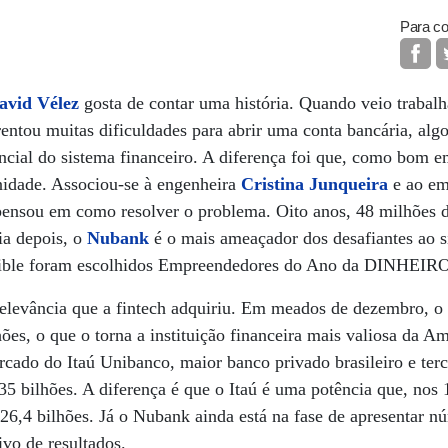
Para co
avid Vélez
gosta de contar uma história. Quando veio trabalha
entou muitas dificuldades para abrir uma conta bancária, algo
ncial do sistema financeiro. A diferença foi que, como bom 
nidade. Associou-se à engenheira
Cristina Junqueira
e ao em
pensou em como resolver o problema. Oito anos, 48 milhões d
ria depois, o
Nubank
é o mais ameaçador dos desafiantes ao s
 Wible foram escolhidos Empreendedores do Ano da DINHEIR
levância que a fintech adquiriu. Em meados de dezembro, o
es, o que o torna a instituição financeira mais valiosa da A
cado do Itaú Unibanco, maior banco privado brasileiro e ter
35 bilhões. A diferença é que o Itaú é uma potência que, nos
26,4 bilhões. Já o Nubank ainda está na fase de apresentar n
ivo de resultados.