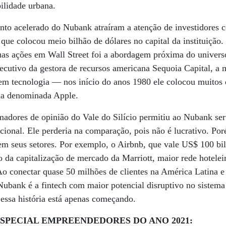
lidade urbana.
ento acelerado do Nubank atraíram a atenção de investidores
que colocou meio bilhão de dólares no capital da instituição
suas ações em Wall Street foi a abordagem próxima do univers
cutivo da gestora de recursos americana Sequoia Capital, a 
 em tecnologia — nos início do anos 1980 ele colocou muitos
a denominada Apple.
adores de opinião do Vale do Silício permitiu ao Nubank ser
cional. Ele perderia na comparação, pois não é lucrativo. Po
s em seus setores. Por exemplo, o Airbnb, que vale US$ 100 bi
o da capitalização de mercado da Marriott, maior rede hotel
Ao conectar quase 50 milhões de clientes na América Latina 
ubank é a fintech com maior potencial disruptivo no sistema
 essa história está apenas começando.
ESPECIAL EMPREENDEDORES DO ANO 2021: