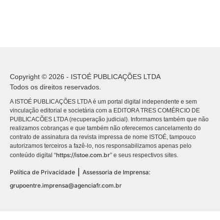
Copyright © 2026 - ISTOÉ PUBLICAÇÕES LTDA
Todos os direitos reservados.
A ISTOÉ PUBLICAÇÕES LTDA é um portal digital independente e sem
vinculação editorial e societária com a EDITORA TRES COMÉRCIO DE
PUBLICACÕES LTDA (recuperação judicial). Informamos também que não
realizamos cobranças e que também não oferecemos cancelamento do
contrato de assinatura da revista impressa de nome ISTOÉ, tampouco
autorizamos terceiros a fazê-lo, nos responsabilizamos apenas pelo
https://istoe.com.br
conteúdo digital “
” e seus respectivos sites.
|
Política de Privacidade
Assessoria de Imprensa:
grupoentre.imprensa@agenciafr.com.br