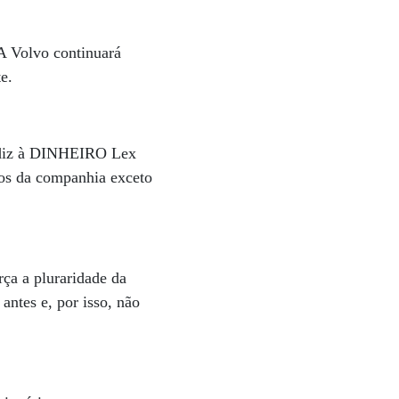
A Volvo continuará
te.
, diz à DINHEIRO Lex
dos da companhia exceto
rça a pluraridade da
ntes e, por isso, não