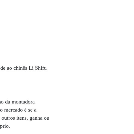
e ao chinês Li Shifu
ono da montadora
do mercado é se a
 outros itens, ganha ou
óprio.