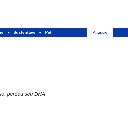
her
Sustentável
Pet
Anuncie
sso, perdeu seu DNA