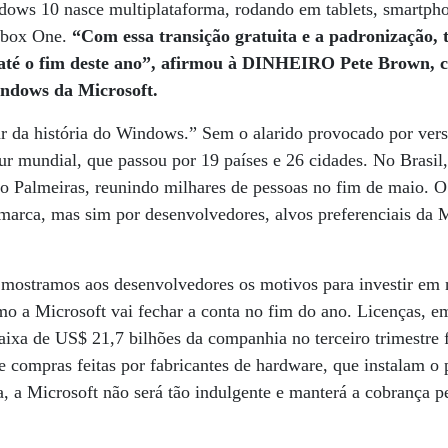
ndows 10 nasce multiplataforma, rodando em tablets, smartpho
 Xbox One.
“Com essa transição gratuita e a padronização,
até o fim deste ano”, afirmou à DINHEIRO Pete Brown, c
ndows da Microsoft.
r da história do Windows.” Sem o alarido provocado por versõ
r mundial, que passou por 19 países e 26 cidades. No Brasil
do Palmeiras, reunindo milhares de pessoas no fim de maio. O
marca, mas sim por desenvolvedores, alvos preferenciais da 
mostramos aos desenvolvedores os motivos para investir em 
o a Microsoft vai fechar a conta no fim do ano. Licenças, e
ixa de US$ 21,7 bilhões da companhia no terceiro trimestre 
e compras feitas por fabricantes de hardware, que instalam 
a, a Microsoft não será tão indulgente e manterá a cobrança p