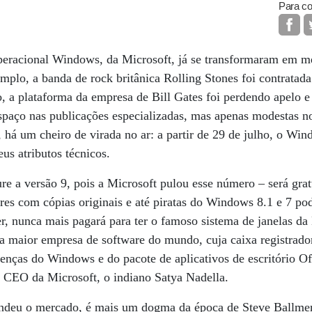
Para co
eracional Windows, da Microsoft, já se transformaram em m
plo, a banda de rock britânica Rolling Stones foi contratada
a plataforma da empresa de Bill Gates foi perdendo apelo e
paço nas publicações especializadas, mas apenas modestas no
, há um cheiro de virada no ar: a partir de 29 de julho, o Win
us atributos técnicos.
e a versão 9, pois a Microsoft pulou esse número – será gra
es com cópias originais e até piratas do Windows 8.1 e 7 pod
r, nunca mais pagará para ter o famoso sistema de janelas da 
a maior empresa de software do mundo, cuja caixa registrado
enças do Windows e do pacote de aplicativos de escritório Of
o CEO da Microsoft, o indiano Satya Nadella.
ndeu o mercado, é mais um dogma da época de Steve Ballmer