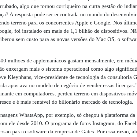
rrubado, algo que tornou corriqueiro na curta gestão do indian
aça? A resposta pode ser encontrada no mundo do desenvolvim
ndo terreno para os concorrentes Apple e Google. Nos último
ogle, foi instalado em mais de 1,1 bilhão de dispositivos. Nã
liberou sem custo para as novas versões do Mac OS, o softwar
 800 milhões de applemaníacos gastam mensalmente, em médi
não enxergam mais o sistema operacional como algo significat
ve Kleynhans, vice-presidente de tecnologia da consultoria G
nda apostava no modelo de negócio de vender essas licenças.”
inante em computadores, perdeu terreno em dispositivos mó
cresce e é mais rentável do bilionário mercado de tecnologia.
ensagens WhatsApp, por exemplo, só chegou à plataforma da
com ele desde 2010. O programa de fotos Instagram, do Fac
ersão para o software da empresa de Gates. Por essa razão, al