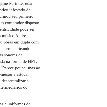
ame Fortnite, está
tico infestado de
formou seu primeiro
um comprador disposto
entricidade pode ser
do músico André
ou obras em dupla com
do arte e arteando
as sonoras de
enda na forma de NFT.
 “Parece pouco, mas ao
omeçou a estudar
e descentralizar a
ntermediários do
as e uniformes de