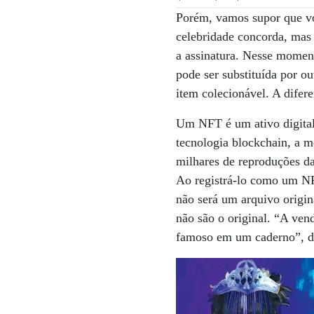
Porém, vamos supor que vo
celebridade concorda, mas 
a assinatura. Nesse moment
pode ser substituída por o
item colecionável. A difer
Um NFT é um ativo digita
tecnologia blockchain, a m
milhares de reproduções da
Ao registrá-lo como um NFT
não será um arquivo origi
não são o original. “A ven
famoso em um caderno”, di