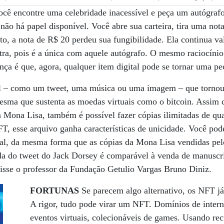
cê encontre uma celebridade inacessível e peça um autógraf
não há papel disponível. Você abre sua carteira, tira uma not
o, a nota de R$ 20 perdeu sua fungibilidade. Ela continua v
utra, pois é a única com aquele autógrafo. O mesmo raciocínio
ença é que, agora, qualquer item digital pode se tornar uma pe
l – como um tweet, uma música ou uma imagem – que tornou-
esma que sustenta as moedas virtuais como o bitcoin. Assim 
 Mona Lisa, também é possível fazer cópias ilimitadas de qua
, esse arquivo ganha características de unicidade. Você pod
nal, da mesma forma que as cópias da Mona Lisa vendidas pe
da do tweet do Jack Dorsey é comparável à venda de manuscri
sse o professor da Fundação Getulio Vargas Bruno Diniz.
FORTUNAS
Se parecem algo alternativo, os NFT 
A rigor, tudo pode virar um NFT. Domínios de interne
eventos virtuais, colecionáveis de games. Usando rec