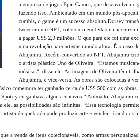
a empresa de jogos Epic Games, que desenvolveu o g
fazendo isso. Ambientado em um mundo pós-apocalíp
zumbis, o game é um sucesso absoluto.Dorsey trans
tweet em um NFT, colocou-o em leilão e encontrou 
a pagar US$ 2,9 milhões. O que para ele foi uma exc
uma revolução para artistas mundo afora. É o caso 
Abujamra. Recém-convertido ao NFT, Abujamra cri
o artista plástico Uno de Oliveira. “Estamos musican
músicas”, disse ele. As imagens de Oliveira têm trilh
Abujamra, e vice-versa. As obras são colocadas à v
sico comemora ter ganhado cerca de US$ 500 com as obras.
 Spotify eu ganhava alguns centavos.” Animado, Abujamra c
a ele, as possibilidades são infinitas. “Essa tecnologia permit
 artista da quebrada pode produzir arte e vender, tirando os i
que a venda de itens colecionáveis, como armas personalizad