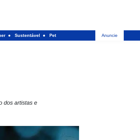
her
Sustentável
Pet
Anuncie
o dos artistas e