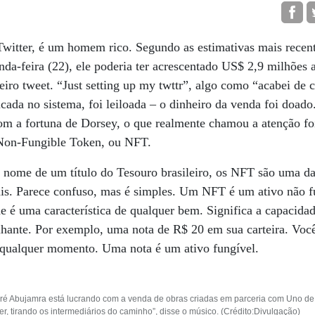
witter, é um homem rico. Segundo as estimativas mais recent
da-feira (22), ele poderia ter acrescentado US$ 2,9 milhões a
iro tweet. “Just setting up my twttr”, algo como “acabei de c
ada no sistema, foi leiloada – o dinheiro da venda foi doado.
 a fortuna de Dorsey, o que realmente chamou a atenção fo
 Non-Fungible Token, ou NFT.
 o nome de um título do Tesouro brasileiro, os NFT são uma d
ais. Parece confuso, mas é simples. Um NFT é um ativo não fu
e é uma característica de qualquer bem. Significa a capacida
lhante. Por exemplo, uma nota de R$ 20 em sua carteira. Você
a qualquer momento. Uma nota é um ativo fungível.
é Abujamra está lucrando com a venda de obras criadas em parceria com Uno de Ol
r, tirando os intermediários do caminho”, disse o músico. (Crédito:Divulgação)