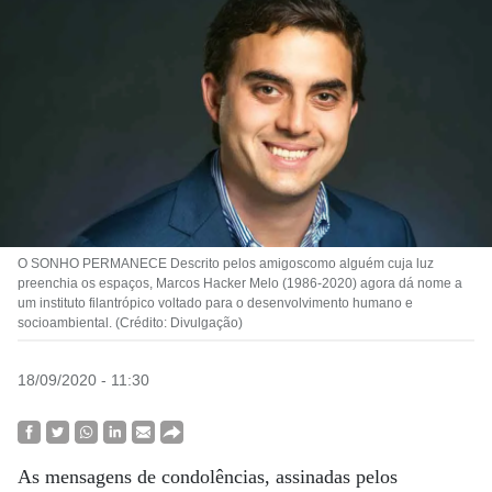
O SONHO PERMANECE Descrito pelos amigoscomo alguém cuja luz
preenchia os espaços, Marcos Hacker Melo (1986-2020) agora dá nome a
um instituto filantrópico voltado para o desenvolvimento humano e
socioambiental. (Crédito: Divulgação)
18/09/2020 - 11:30
As mensagens de condolências, assinadas pelos