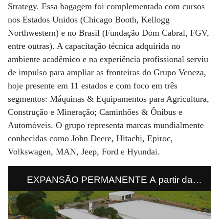
Strategy. Essa bagagem foi complementada com cursos
nos Estados Unidos (Chicago Booth, Kellogg
Northwestern) e no Brasil (Fundação Dom Cabral, FGV,
entre outras). A capacitação técnica adquirida no
ambiente acadêmico e na experiência profissional serviu
de impulso para ampliar as fronteiras do Grupo Veneza,
hoje presente em 11 estados e com foco em três
segmentos: Máquinas & Equipamentos para Agricultura,
Construção e Mineração; Caminhões & Ônibus e
Automóveis. O grupo representa marcas mundialmente
conhecidas como John Deere, Hitachi, Epiroc,
Volkswagen, MAN, Jeep, Ford e Hyundai.
EXPANSÃO PERMANENTE A partir da
esquerda, as instalações do Grupo Veneza
em Indaiatuba (SP), Recife e Curitiba. O