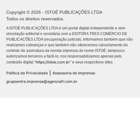
Copyright © 2026 - ISTOÉ PUBLICAÇÕES LTDA
Todos os direitos reservados.
A ISTOÉ PUBLICAÇÕES LTDA é um portal digital independente e sem
vinculação editorial e societária com a EDITORA TRES COMÉRCIO DE
PUBLICACÕES LTDA (recuperação judicial). Informamos também que não
realizamos cobranças e que também não oferecemos cancelamento do
contrato de assinatura da revista impressa de nome ISTOÉ, tampouco
autorizamos terceiros a fazê-lo, nos responsabilizamos apenas pelo
https://istoe.com.br
conteúdo digital “
” e seus respectivos sites.
|
Política de Privacidade
Assessoria de Imprensa:
grupoentre.imprensa@agenciafr.com.br