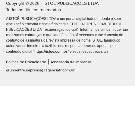
Copyright © 2026 - ISTOÉ PUBLICAÇÕES LTDA
Todos os direitos reservados.
A ISTOÉ PUBLICAÇÕES LTDA é um portal digital independente e sem
vinculação editorial e societária com a EDITORA TRES COMÉRCIO DE
PUBLICACÕES LTDA (recuperação judicial). Informamos também que não
realizamos cobranças e que também não oferecemos cancelamento do
contrato de assinatura da revista impressa de nome ISTOÉ, tampouco
autorizamos terceiros a fazê-lo, nos responsabilizamos apenas pelo
https://istoe.com.br
conteúdo digital “
” e seus respectivos sites.
|
Política de Privacidade
Assessoria de Imprensa:
grupoentre.imprensa@agenciafr.com.br