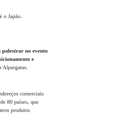
té o Japão.
 palestrar no evento
sicionamento e
a Alpargatas.
ndereços comerciais
 de 80 países, que
utros produtos