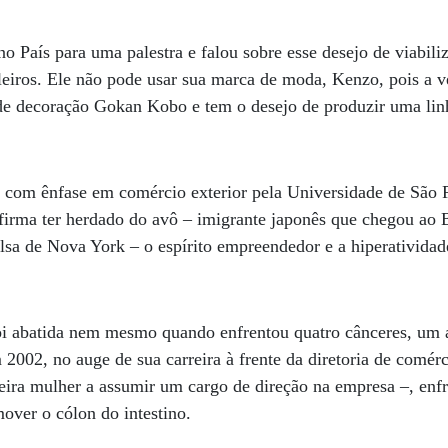
o País para uma palestra e falou sobre esse desejo de viabiliz
eiros. Ele não pode usar sua marca de moda, Kenzo, pois a v
e decoração Gokan Kobo e tem o desejo de produzir uma lin
com ênfase em comércio exterior pela Universidade de São 
firma ter herdado do avô – imigrante japonês que chegou ao 
lsa de Nova York – o espírito empreendedor e a hiperativida
oi abatida nem mesmo quando enfrentou quatro cânceres, um a
 2002, no auge de sua carreira à frente da diretoria de comérc
meira mulher a assumir um cargo de direção na empresa –, enf
mover o cólon do intestino.