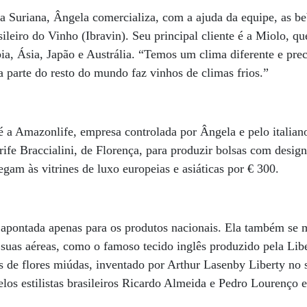
 Suriana, Ângela comercializa, com a ajuda da equipe, as be
sileiro do Vinho (Ibravin). Seu principal cliente é a Miolo, que
, Ásia, Japão e Austrália. “Temos um clima diferente e prec
oa parte do resto do mundo faz vinhos de climas frios.”
 a Amazonlife, empresa controlada por Ângela e pelo italian
rife Braccialini, de Florença, para produzir bolsas com design 
am às vitrines de luxo europeias e asiáticas por € 300.
apontada apenas para os produtos nacionais. Ela também se m
suas aéreas, como o famoso tecido inglês produzido pela Libe
s de flores miúdas, inventado por Arthur Lasenby Liberty no
pelos estilistas brasileiros Ricardo Almeida e Pedro Lourenço 