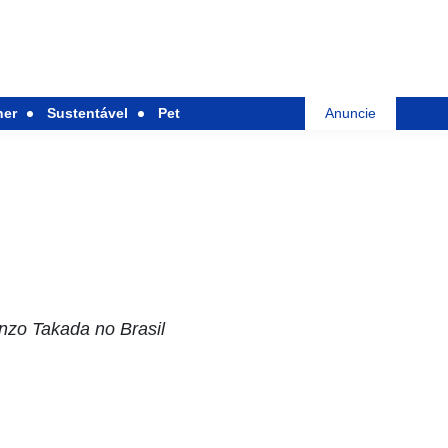
her
Sustentável
Pet
Anuncie
nzo Takada no Brasil