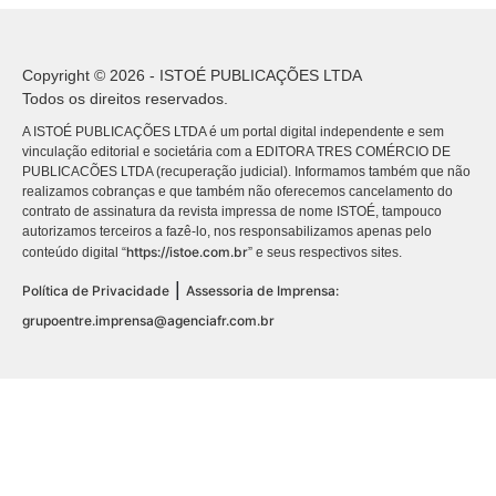
Copyright © 2026 - ISTOÉ PUBLICAÇÕES LTDA
Todos os direitos reservados.
A ISTOÉ PUBLICAÇÕES LTDA é um portal digital independente e sem
vinculação editorial e societária com a EDITORA TRES COMÉRCIO DE
PUBLICACÕES LTDA (recuperação judicial). Informamos também que não
realizamos cobranças e que também não oferecemos cancelamento do
contrato de assinatura da revista impressa de nome ISTOÉ, tampouco
autorizamos terceiros a fazê-lo, nos responsabilizamos apenas pelo
https://istoe.com.br
conteúdo digital “
” e seus respectivos sites.
|
Política de Privacidade
Assessoria de Imprensa:
grupoentre.imprensa@agenciafr.com.br