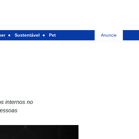
her
Sustentável
Pet
Anuncie
s internos no
pessoas