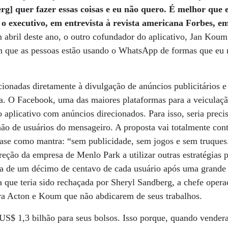
rg] quer fazer essas coisas e eu não quero. É melhor que 
u o executivo, em entrevista à revista americana Forbes, 
abril deste ano, o outro cofundador do aplicativo, Jan Kou
que as pessoas estão usando o WhatsApp de formas que eu n
cionadas diretamente à divulgação de anúncios publicitários e
a. O Facebook, uma das maiores plataformas para a veiculaç
o aplicativo com anúncios direcionados. Para isso, seria prec
hão de usuários do mensageiro. A proposta vai totalmente contr
frase como mantra: “sem publicidade, sem jogos e sem truques
ireção da empresa de Menlo Park a utilizar outras estratégias 
ça de um décimo de centavo de cada usuário após uma grande
 que teria sido rechaçada por Sheryl Sandberg, a chefe oper
ara Acton e Koum que não abdicarem de seus trabalhos.
 US$ 1,3 bilhão para seus bolsos. Isso porque, quando vende