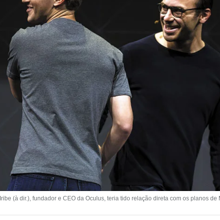
ibe (à dir.), fundador e CEO da Oculus, teria tido relação direta com os planos de