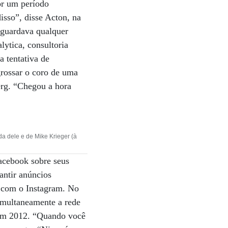
or um período
sso”, disse Acton, na
 guardava qualquer
ytica, consultoria
 tentativa de
grossar o coro de uma
erg. “Chegou a hora
a dele e de Mike Krieger (à
Facebook sobre seus
antir anúncios
m com o Instagram. No
imultaneamente a rede
 em 2012. “Quando você