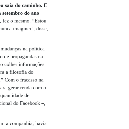
eu saia do caminho. E
em setembro do ano
m, fez o mesmo. “Estou
unca imaginei”, disse,
 mudanças na política
ão de propagandas na
iso colher informações
a a filosofia do
.” Com o fracasso na
para gerar renda com o
 quantidade de
acional do Facebook –,
ram a companhia, havia