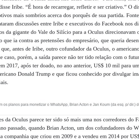
sse Iribe. “É hora de recarregar, refletir e ser criativo.” O di
ivos mais sombrios acerca dos porquês de sua partida. Fontes
taram discussões entre Iribe e executivos do Facebook nos d
os da gigante do Vale do Silício para a Oculus direcionavam
o que ia contra as pretensões do empresário, que queria dese
 que, antes de Iribe, outro cofundador da Oculus, o american
e caso, porém, a saída parece não ter tido relação com o futur
m 2017, após ter doado, no ano anterior, US$ 10 mil para um
ericano Donald Trump e que ficou conhecido por divulgar ima
ais.
om os planos para monetizar o WhatsApp, Brian Acton e Jan Koum (da esq. p/ dir.)
s da Oculus parece ter sido só mais uma nos corredores do 
no passado, quando Brian Acton, um dos cofundadores do W
 da companhia que criou em 2009 e a vendeu em 2014 por US$