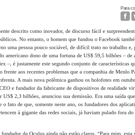
Para co
te descrito como inovador, de discurso fácil e surpreenden
públicos. No entanto, o homem que fundou o Facebook também 
uma pessoa pouco sociável, de difícil trato no trabalho e, 
do americano dono de uma fortuna de US$ 59,5 bilhões – de
ex –, é justamente este segundo conjunto de características q
o frente aos recentes problemas que a companhia de Menlo Par
nfrenta. A mais nova polêmica ganhou os holofotes em outub
CEO e fundador da fabricante de dispositivos de realidade vi
 US$ 2,3 bilhões, anunciou sua demissão. Era uma saída que 
se o fato de que, somente neste ano, os fundadores dos aplic
encem à gigante das redes sociais, já haviam pulado fora do
 fundador da Oculus ainda não estão claros. “Para mim, esta 