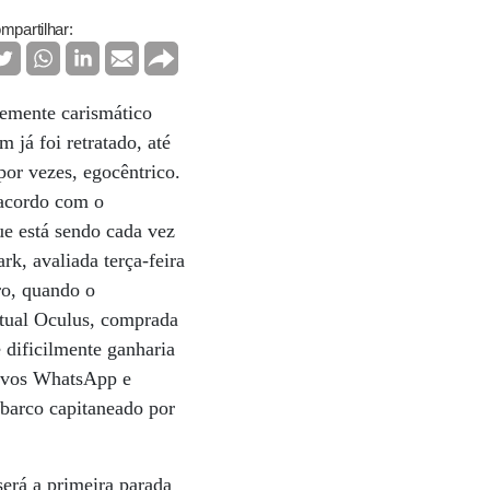
mpartilhar:
temente carismático
já foi retratado, até
por vezes, egocêntrico.
 acordo com o
ue está sendo cada vez
k, avaliada terça-feira
ro, quando o
rtual Oculus, comprada
dificilmente ganharia
ativos WhatsApp e
 barco capitaneado por
será a primeira parada