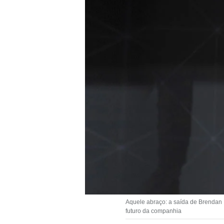
Aquele abraço: a saída de Brendan Ir
futuro da companhia