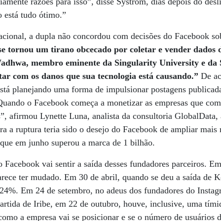
viamente razões para isso”, disse Systrom, dias depois do de
 está tudo ótimo.”
acional, a dupla não concordou com decisões do Facebook sob
e tornou um tirano obcecado por coletar e vender dados 
adhwa, membro eminente da Singularity University e da S
tar com os danos que sua tecnologia está causando.”
De ac
stá planejando uma forma de impulsionar postagens publicada
“Quando o Facebook começa a monetizar as empresas que com
”, afirmou Lynette Luna, analista da consultoria GlobalData, 
ra a ruptura teria sido o desejo do Facebook de ampliar mai
 que em junho superou a marca de 1 bilhão.
o o Facebook vai sentir a saída desses fundadores parceiros. 
arece ter mudado. Em 30 de abril, quando se deu a saída de K
,24%. Em 24 de setembro, no adeus dos fundadores do Instag
rtida de Iribe, em 22 de outubro, houve, inclusive, uma tími
omo a empresa vai se posicionar e se o número de usuários d