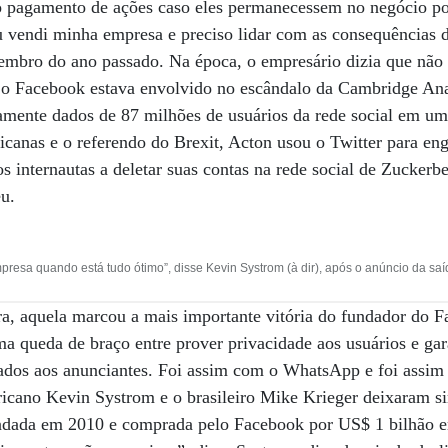
o pagamento de ações caso eles permanecessem no negócio p
 vendi minha empresa e preciso lidar com as consequências di
tembro do ano passado. Na época, o empresário dizia que não
o Facebook estava envolvido no escândalo da Cambridge Anal
amente dados de 87 milhões de usuários da rede social em uma
icanas e o referendo do Brexit, Acton usou o Twitter para en
 internautas a deletar suas contas na rede social de Zuckerb
u.
esa quando está tudo ótimo”, disse Kevin Systrom (à dir), após o anúncio da saíd
ra, aquela marcou a mais importante vitória do fundador do 
a queda de braço entre prover privacidade aos usuários e gar
onados aos anunciantes. Foi assim com o WhatsApp e foi assi
icano Kevin Systrom e o brasileiro Mike Krieger deixaram s
fundada em 2010 e comprada pelo Facebook por US$ 1 bilhão