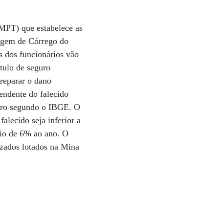
(MPT) que estabelece as
ragem de Córrego do
s dos funcionários vão
tulo de seguro
 reparar o dano
pendente do falecido
leiro segundo o IBGE. O
alecido seja inferior a
gio de 6% ao ano. O
izados lotados na Mina