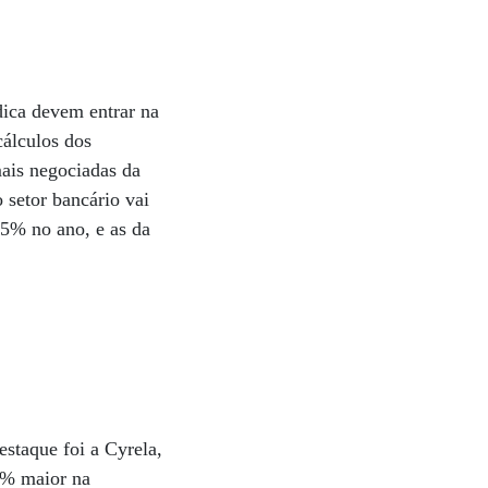
ica devem entrar na
cálculos dos
mais negociadas da
 setor bancário vai
5% no ano, e as da
staque foi a Cyrela,
5% maior na