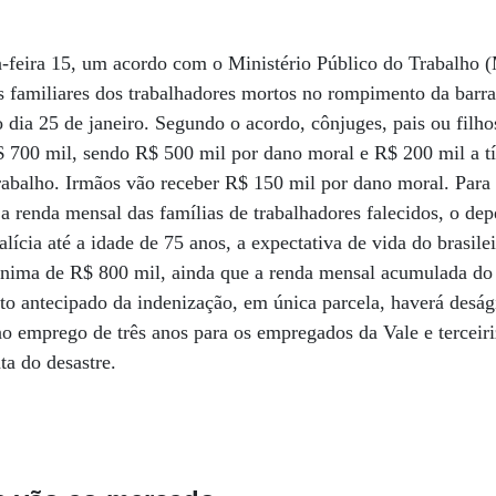
a-feira 15, um acordo com o Ministério Público do Trabalho 
os familiares dos trabalhadores mortos no rompimento da bar
dia 25 de janeiro. Segundo o acordo, cônjuges, pais ou filho
 700 mil, sendo R$ 500 mil por dano moral e R$ 200 mil a tí
trabalho. Irmãos vão receber R$ 150 mil por dano moral. Para
r a renda mensal das famílias de trabalhadores falecidos, o de
alícia até a idade de 75 anos, a expectativa de vida do brasi
nima de R$ 800 mil, ainda que a renda mensal acumulada do f
to antecipado da indenização, em única parcela, haverá desá
no emprego de três anos para os empregados da Vale e terceir
ta do desastre.