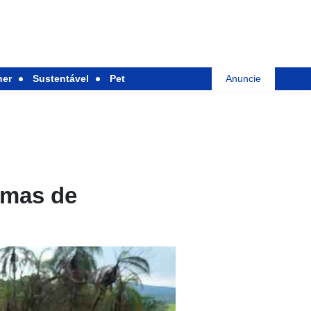
her
Sustentável
Pet
Anuncie
timas de