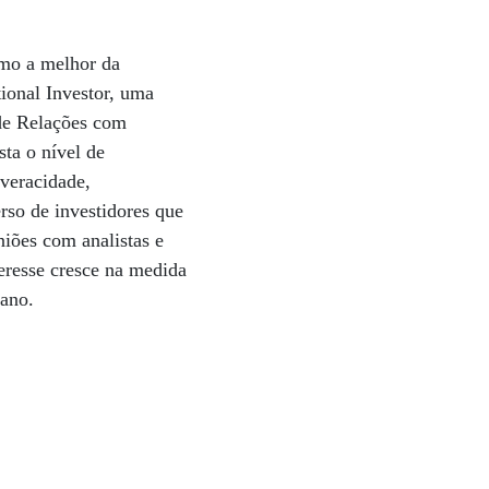
omo a melhor da
tional Investor, uma
 de Relações com
ta o nível de
 veracidade,
rso de investidores que
iões com analistas e
teresse cresce na medida
 ano.