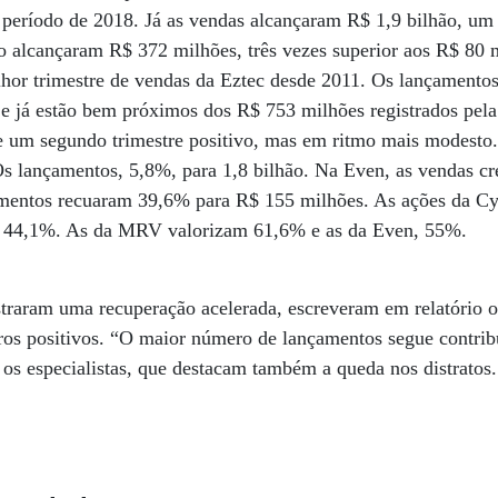
eríodo de 2018. Já as vendas alcançaram R$ 1,9 bilhão, u
do alcançaram R$ 372 milhões, três vezes superior aos R$ 80
lhor trimestre de vendas da Eztec desde 2011. Os lançament
o e já estão bem próximos dos R$ 753 milhões registrados pel
um segundo trimestre positivo, mas em ritmo mais modesto.
Os lançamentos, 5,8%, para 1,8 bilhão. Na Even, as vendas 
amentos recuaram 39,6% para R$ 155 milhões. As ações da C
m 44,1%. As da MRV valorizam 61,6% e as da Even, 55%.
traram uma recuperação acelerada, escreveram em relatório os
os positivos. “O maior número de lançamentos segue contrib
os especialistas, que destacam também a queda nos distratos.