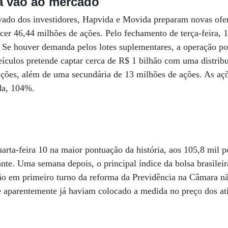
a vão ao mercado
vado dos investidores, Hapvida e Movida preparam novas ofer
cer 46,44 milhões de ações. Pelo fechamento de terça-feira, 1
 Se houver demanda pelos lotes suplementares, a operação po
veículos pretende captar cerca de R$ 1 bilhão com uma distrib
ações, além de uma secundária de 13 milhões de ações. As a
da, 104%.
arta-feira 10 na maior pontuação da história, aos 105,8 mil 
iante. Uma semana depois, o principal índice da bolsa brasilei
o em primeiro turno da reforma da Previdência na Câmara não
e aparentemente já haviam colocado a medida no preço dos at