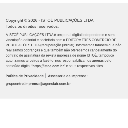
Copyright © 2026 - ISTOÉ PUBLICAÇÕES LTDA
Todos os direitos reservados.
A ISTOÉ PUBLICAÇÕES LTDA é um portal digital independente e sem
vinculação editorial e societária com a EDITORA TRES COMÉRCIO DE
PUBLICACÕES LTDA (recuperação judicial). Informamos também que não
realizamos cobranças e que também não oferecemos cancelamento do
contrato de assinatura da revista impressa de nome ISTOÉ, tampouco
autorizamos terceiros a fazê-lo, nos responsabilizamos apenas pelo
https://istoe.com.br
conteúdo digital “
” e seus respectivos sites.
|
Política de Privacidade
Assessoria de Imprensa:
grupoentre.imprensa@agenciafr.com.br