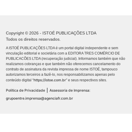
Copyright © 2026 - ISTOÉ PUBLICAÇÕES LTDA
Todos os direitos reservados.
A ISTOÉ PUBLICAÇÕES LTDA é um portal digital independente e sem
vinculação editorial e societária com a EDITORA TRES COMÉRCIO DE
PUBLICACÕES LTDA (recuperação judicial). Informamos também que não
realizamos cobranças e que também não oferecemos cancelamento do
contrato de assinatura da revista impressa de nome ISTOÉ, tampouco
autorizamos terceiros a fazê-lo, nos responsabilizamos apenas pelo
https://istoe.com.br
conteúdo digital “
” e seus respectivos sites.
|
Política de Privacidade
Assessoria de Imprensa:
grupoentre.imprensa@agenciafr.com.br