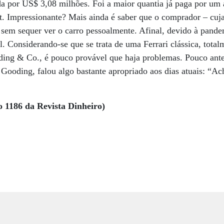
da por US$ 3,08 milhões. Foi a maior quantia já paga por u
net. Impressionante? Mais ainda é saber que o comprador – cuja
 sem sequer ver o carro pessoalmente. Afinal, devido à pande
l. Considerando-se que se trata de uma Ferrari clássica, total
ding & Co., é pouco provável que haja problemas. Pouco antes
 Gooding, falou algo bastante apropriado aos dias atuais: “Ac
o 1186 da Revista Dinheiro)