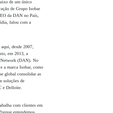
ebaixo de um único
eração de Grupo Isobar
 CEO da DAN no País,
ídia, falou com a
 aqui, desde 2007,
xto, em 2013, a
is Network (DAN). No
 e a marca Isobar, como
me global consolidar as
m soluções de
 e Delloite.
rabalha com clientes em
 Porque entendemos,