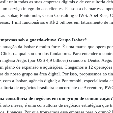
sil: uniu todas as suas empresas digitais e de consultoria d
 um serviço integrado aos clientes. Passou a chamar essa op
resas Isobar, Pontomobi, Cosin Consulting e IWS. Abel Reis,
sas, 1 mil funcionários e R$ 2 bilhões em faturamento de m
 empresas sob o guarda-chuva Grupo Isobar?
 a atuação da Isobar é muito forte. É uma marca que opera por
Click, da qual sou um dos fundadores. Para entender o conte
 inglesa Aegis (por US$ 4,9 bilhões) criando o Dentsu Aeg
um plano de expansão e aquisições. Chegamos a 12 operações
ra do nosso grupo na área digital. Por isso, propusemos ao ti
 com a Isobar, agência digital; a Pontomobi, especializada e
sultoria de negócios brasileira concorrente de Accenture, PWC
uma consultoria de negócios em um grupo de comunicação?
 oito meses, é uma consultoria de negócios estratégica que t
iços, finanças. Por que trouxemos essa empresa para o grupo?