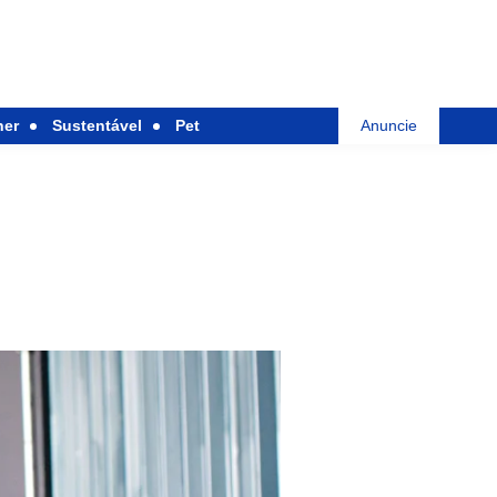
her
Sustentável
Pet
Anuncie