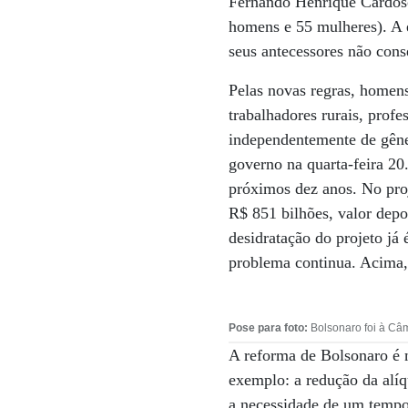
Fernando Henrique Cardoso
homens e 55 mulheres). A 
seus antecessores não con
Pelas novas regras, homens
trabalhadores rurais, profe
independentemente de gêner
governo na quarta-feira 20
próximos dez anos. No pro
R$ 851 bilhões, valor dep
desidratação do projeto já
problema continua. Acima, 
Pose para foto:
Bolsonaro foi à Câm
A reforma de Bolsonaro é m
exemplo: a redução da alíq
a necessidade de um tempo