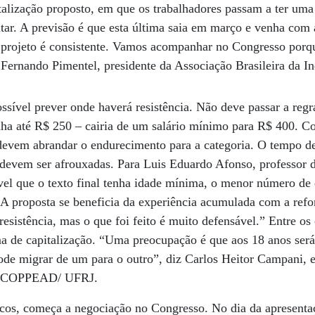
talização proposto, em que os trabalhadores passam a ter uma
tar. A previsão é que esta última saia em março e venha com
 projeto é consistente. Vamos acompanhar no Congresso porq
 Fernando Pimentel, presidente da Associação Brasileira da Ind
ssível prever onde haverá resistência. Não deve passar a regr
ha até R$ 250 – cairia de um salário mínimo para R$ 400. C
 devem abrandar o endurecimento para a categoria. O tempo de
evem ser afrouxadas. Para Luis Eduardo Afonso, professor d
vel que o texto final tenha idade mínima, o menor número de 
“A proposta se beneficia da experiência acumulada com a ref
esistência, mas o que foi feito é muito defensável.” Entre os 
ema de capitalização. “Uma preocupação é que aos 18 anos ser
ode migrar de um para o outro”, diz Carlos Heitor Campani, e
do COPPEAD/ UFRJ.
icos, começa a negociação no Congresso. No dia da apresentaç