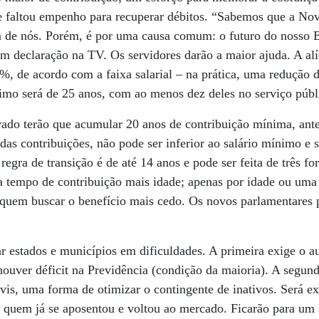
e faltou empenho para recuperar débitos. “Sabemos que a Nov
de nós. Porém, é por uma causa comum: o futuro do nosso Br
em declaração na TV. Os servidores darão a maior ajuda. A al
%, de acordo com a faixa salarial – na prática, uma redução 
imo será de 25 anos, com ao menos dez deles no serviço públ
vado terão que acumular 20 anos de contribuição mínima, ante
as contribuições, não pode ser inferior ao salário mínimo e
regra de transição é de até 14 anos e pode ser feita de três f
a tempo de contribuição mais idade; apenas por idade ou um
 quem buscar o benefício mais cedo. Os novos parlamentares p
 estados e municípios em dificuldades. A primeira exige o 
houver déficit na Previdência (condição da maioria). A segund
ivis, uma forma de otimizar o contingente de inativos. Será e
 quem já se aposentou e voltou ao mercado. Ficarão para u