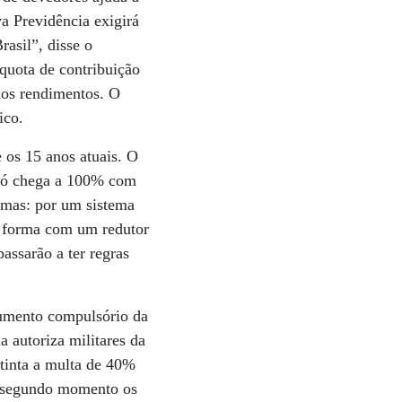
a Previdência exigirá
asil”, disse o
íquota de contribuição
dos rendimentos. O
ico.
 os 15 anos atuais. O
 só chega a 100% com
ormas: por um sistema
a forma com um redutor
assarão a ter regras
aumento compulsório da
a autoriza militares da
xtinta a multa de 40%
m segundo momento os