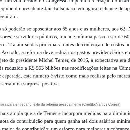
, um voto errado no Congresso impediu a recriação do instr
equipe do presidente Jair Bolsonaro tem agora a chance de a
seguiram.
 só poderão se aposentar aos 65 anos e as mulheres, aos 62.
ssores e servidores públicos, a idade mínima passa a ser de 60
o. Tratam-se das principais fontes de contenção de custos no
. Ao todo, a reforma deve reduzir os gastos previdenciários e
jeto do presidente Michel Temer, de 2016, a expectativa era
ois reduzido a R$ 553 bilhões nas modificações feitas na Câ
 é esperada, este número é visto como mais realista pelo merc
seria uma surpresa positiva.
ara para entregar o texto da reforma pessoalmente (Crédito:Marcos Correa)
ais ampla que a de Temer e incorpora medidas para diminuir 
uota de contribuição para quem ganha até dois salários mínim
 maior de contribuição; um esforço para melhorar a cobrança