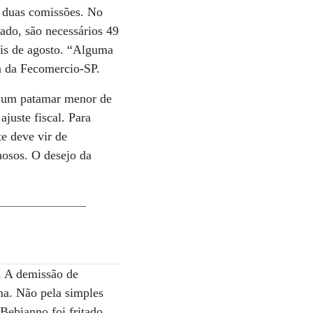
m duas comissões. No
ado, são necessários 49
ois de agosto. “Alguma
a da Fecomercio-SP.
ra um patamar menor de
juste fiscal. Para
te deve vir de
hosos. O desejo da
. A demissão de
ma. Não pela simples
Bebianno foi fritado