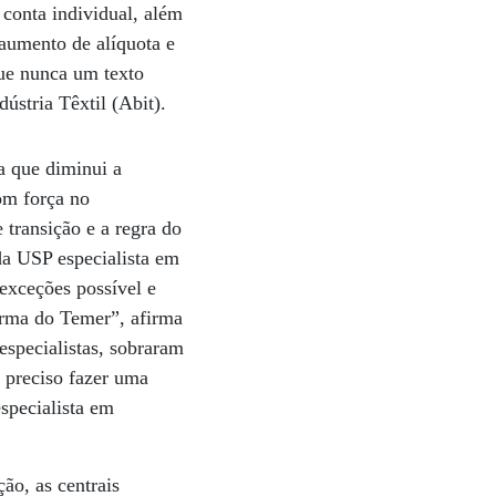
 conta individual, além
 aumento de alíquota e
ue nunca um texto
ústria Têxtil (Abit).
a que diminui a
om força no
 transição e a regra do
a USP especialista em
exceções possível e
orma do Temer”, afirma
especialistas, sobraram
á preciso fazer uma
specialista em
ão, as centrais