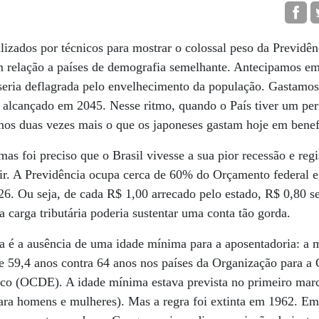
lizados por técnicos para mostrar o colossal peso da Previdên
 relação a países de demografia semelhante. Antecipamos e
seria deflagrada pelo envelhecimento da população. Gastamo
r alcançado em 2045. Nesse ritmo, quando o País tiver um per
mos duas vezes mais o que os japoneses gastam hoje em benefí
mas foi preciso que o Brasil vivesse a sua pior recessão e reg
gir. A Previdência ocupa cerca de 60% do Orçamento federal e,
6. Ou seja, de cada R$ 1,00 arrecado pelo estado, R$ 0,80 s
carga tributária poderia sustentar uma conta tão gorda.
ria é a ausência de uma idade mínima para a aposentadoria: a 
de 59,4 anos contra 64 anos nos países da Organização para a
 (OCDE). A idade mínima estava prevista no primeiro marc
ara homens e mulheres). Mas a regra foi extinta em 1962. E