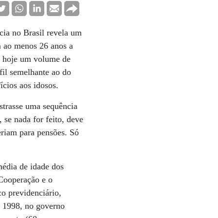
cia no Brasil revela um
m ao menos 26 anos a
s hoje um volume de
fil semelhante ao do
cios aos idosos.
istrasse uma sequência
 se nada for feito, deve
eriam para pensões. Só
média de idade dos
 Cooperação e o
o previdenciário,
m 1998, no governo