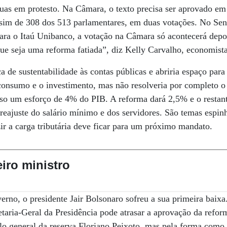
 ruas em protesto. Na Câmara, o texto precisa ser aprovado e
o sim de 308 dos 513 parlamentares, em duas votações. No Sen
Para o Itaú Unibanco, a votação na Câmara só acontecerá dep
que seja uma reforma fatiada”, diz Kelly Carvalho, economist
a de sustentabilidade às contas públicas e abriria espaço pa
consumo e o investimento, mas não resolveria por completo o a
eciso um esforço de 4% do PIB. A reforma dará 2,5% e o restan
eajuste do salário mínimo e dos servidores. São temas espin
r a carga tributária deve ficar para um próximo mandato.
iro ministro
rno, o presidente Jair Bolsonaro sofreu a sua primeira baixa
aria-Geral da Presidência pode atrasar a aprovação da refor
elo general da reserva Floriano Peixoto, mas pela forma como 