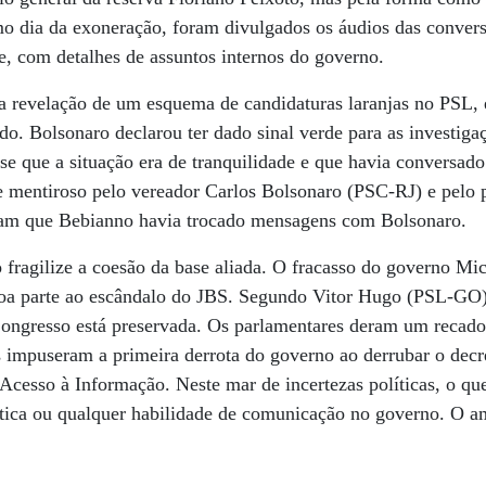
mo dia da exoneração, foram divulgados os áudios das conver
te, com detalhes de assuntos internos do governo.
 revelação de um esquema de candidaturas laranjas no PSL,
tido. Bolsonaro declarou ter dado sinal verde para as investi
sse que a situação era de tranquilidade e que havia conversad
 mentiroso pelo vereador Carlos Bolsonaro (PSC-RJ) e pelo p
aram que Bebianno havia trocado mensagens com Bolsonaro.
o fragilize a coesão da base aliada. O fracasso do governo M
boa parte ao escândalo do JBS. Segundo Vitor Hugo (PSL-GO)
ongresso está preservada. Os parlamentares deram um recado 
 impuseram a primeira derrota do governo ao derrubar o decr
 Acesso à Informação. Neste mar de incertezas políticas, o que
lítica ou qualquer habilidade de comunicação no governo. O 