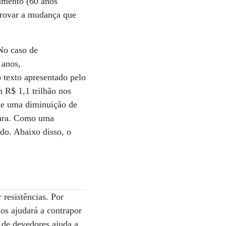
umento (60 anos
provar a mudança que
 No caso de
 anos,
 texto apresentado pelo
m R$ 1,1 trilhão nos
 de uma diminuição de
mara. Como uma
ado. Abaixo disso, o
resistências. Por
os ajudará a contrapor
 de devedores ajuda a