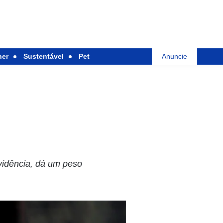
her
Sustentável
Pet
Anuncie
vidência, dá um peso