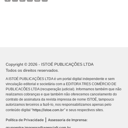
Copyright © 2026 - ISTOÉ PUBLICAÇÕES LTDA
Todos os direitos reservados.
A ISTOÉ PUBLICAÇÕES LTDA é um portal digital independente e sem
vinculação editorial e societária com a EDITORA TRES COMÉRCIO DE
PUBLICACÕES LTDA (recuperação judicial). Informamos também que não
realizamos cobranças e que também não oferecemos cancelamento do
contrato de assinatura da revista impressa de nome ISTOÉ, tampouco
autorizamos terceiros a fazê-lo, nos responsabilizamos apenas pelo
https://istoe.com.br
conteúdo digital “
” e seus respectivos sites.
|
Política de Privacidade
Assessoria de Imprensa:
grupoentre.imprensa@agenciafr.com.br