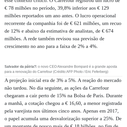
esse contexto crítico. O Carrefour registrou um lucro de
€ 78 milhões no período, 39,8% inferior aos € 129
milhões reportados um ano antes. O lucro operacional
recorrente da companhia foi de € 621 milhões, um recuo
de 12% e abaixo da estimativa de analistas, de € 674
milhões. A rede também revisou sua previsão de
crescimento no ano para a faixa de 2% a 4%.
Salvador da pátria?:
o novo CEO Alexandre Bompard é a grande aposta
para a renovação do Carrefour (Crédito:AFP Photo / Eric Feferberg)
A projeção inicial era de 3% a 5%. A reação do mercado
não tardou. No dia seguinte, as ações da Carrefour
chegaram a cair perto de 15% na Bolsa de Paris. Durante
a manhã, a cotação chegou a € 16,60, a menor registrada
pela varejista nos últimos cinco anos. Apenas em 2017,
o papel acumula uma desvalorização superior a 25%. De
um montante de pouco mais de € 18 bilhões, no fim de