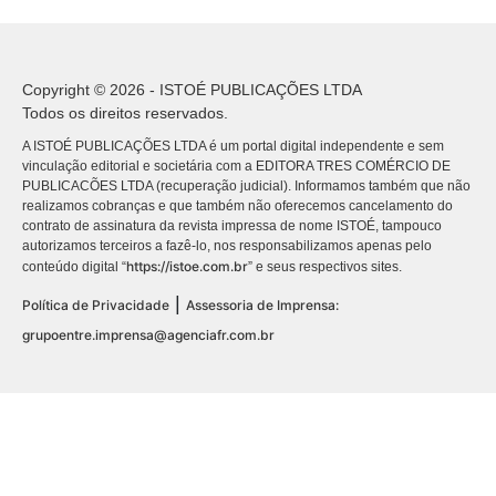
Copyright © 2026 - ISTOÉ PUBLICAÇÕES LTDA
Todos os direitos reservados.
A ISTOÉ PUBLICAÇÕES LTDA é um portal digital independente e sem
vinculação editorial e societária com a EDITORA TRES COMÉRCIO DE
PUBLICACÕES LTDA (recuperação judicial). Informamos também que não
realizamos cobranças e que também não oferecemos cancelamento do
contrato de assinatura da revista impressa de nome ISTOÉ, tampouco
autorizamos terceiros a fazê-lo, nos responsabilizamos apenas pelo
https://istoe.com.br
conteúdo digital “
” e seus respectivos sites.
|
Política de Privacidade
Assessoria de Imprensa:
grupoentre.imprensa@agenciafr.com.br