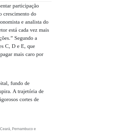
ntar participação
 o crescimento do
conomista e analista do
etor está cada vez mais
ações.” Segundo a
es C, D e E, que
a pagar mais caro por
ital, fundo de
pira. A trajetória de
igorosos cortes de
do Ceará, Pernambuco e