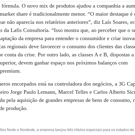
 fórmula. O novo mix de produtos ajudou a companhia a aume
 market share é tradicionalmente menor. “O maior destaque é
e não aparecia nos relatórios anteriores”, diz Laís Soares, e
s da Lafis Consultoria. “Isso mostra que, ao perceber que o s
aptação da empresa para entender o consumidor e criar inov
rcas regionais deve favorecer o consumo dos clientes das class
 conta da crise. Por outro lado, as classes A e B, dispostas 
superior, devem ganhar espaço nos próximos balanços com
s premium.
eros encorpados está na controladora dos negócios, a 3G Cap
leiro Jorge Paulo Lemann, Marcel Telles e Carlos Alberto Sicu
da pela aquisição de grandes empresas de bens de consumo, r
 de produção.
iões Norte e Nordeste, a empresa lançou três rótulos especiais para os estados 