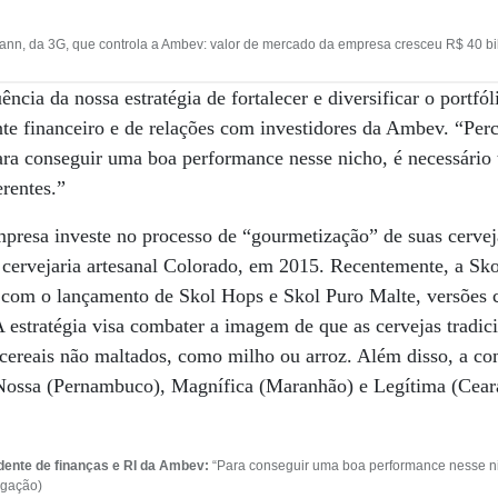
nn, da 3G, que controla a Ambev: valor de mercado da empresa cresceu R$ 40 bi
ncia da nossa estratégia de fortalecer e diversificar o portfó
te financeiro e de relações com investidores da Ambev. “Pe
ra conseguir uma boa performance nesse nicho, é necessário 
rentes.”
mpresa investe no processo de “gourmetização” de suas cerve
 cervejaria artesanal Colorado, em 2015. Recentemente, a S
com o lançamento de Skol Hops e Skol Puro Malte, versões 
A estratégia visa combater a imagem de que as cervejas tradi
 cereais não maltados, como milho ou arroz. Além disso, a c
Nossa (Pernambuco), Magnífica (Maranhão) e Legítima (Cear
ente de finanças e RI da Ambev:
“Para conseguir uma boa performance nesse ni
lgação)