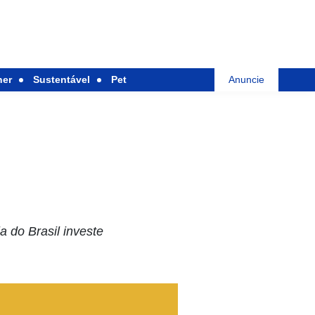
her
Sustentável
Pet
Anuncie
 do Brasil investe