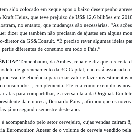
 tem sido colocado em xeque após o baixo desempenho apres
Kraft Heinz, que teve prejuízo de US$ 12,6 bilhões em 2018.
 mostram, no entanto, que mudanças são necessárias. “As açõ
uer dizer que também não precisam de ajustes em alguns mo
o-diretor da GS&Consult. “É preciso rever algumas ideias pa
 perfis diferentes de consumo em todo o País.”
ÊNCIA”
Tennenbaum, da Ambev, rebate e diz que a receita 
odelo de gerenciamento da 3G Capital, não está associada a 
rocesso de eficiência para criar valor e fazer investimentos 
e o consumidor”, complementa. Ele cita como exemplo as nova
arrafas para compartilhar, e a versão lata da Original. Em tel
o presidente da empresa, Bernardo Paiva, afirmou que os novo
as já no segundo semestre deste ano.
 é acompanhado pelo setor cervejeiro, cujas vendas caíram 8
ria Euromonitor. Apesar de o volume de cerveja vendido pela