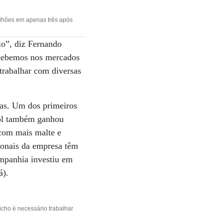
lhões em apenas três após
lio”, diz Fernando
rcebemos nos mercados
trabalhar com diversas
jas. Um dos primeiros
kol também ganhou
com mais malte e
cionais da empresa têm
ompanhia investiu em
á).
cho é necessário trabalhar