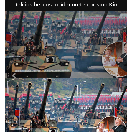
Delírios bélicos: o líder norte-coreano Kim
Jong-Un deu uma demonstraçao de força
militar durante as comemorações do
aniversário de Kim Il-Sung, o fundador do
país, um dia depois das ameaças americanas
Previous
Next