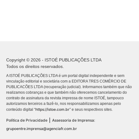
Copyright © 2026 - ISTOÉ PUBLICAÇÕES LTDA
Todos os direitos reservados.
A ISTOÉ PUBLICAÇÕES LTDA é um portal digital independente e sem
vinculação editorial e societária com a EDITORA TRES COMÉRCIO DE
PUBLICACÕES LTDA (recuperação judicial). Informamos também que não
realizamos cobranças e que também não oferecemos cancelamento do
contrato de assinatura da revista impressa de nome ISTOÉ, tampouco
autorizamos terceiros a fazê-lo, nos responsabilizamos apenas pelo
https://istoe.com.br
conteúdo digital “
” e seus respectivos sites.
|
Política de Privacidade
Assessoria de Imprensa:
grupoentre.imprensa@agenciafr.com.br