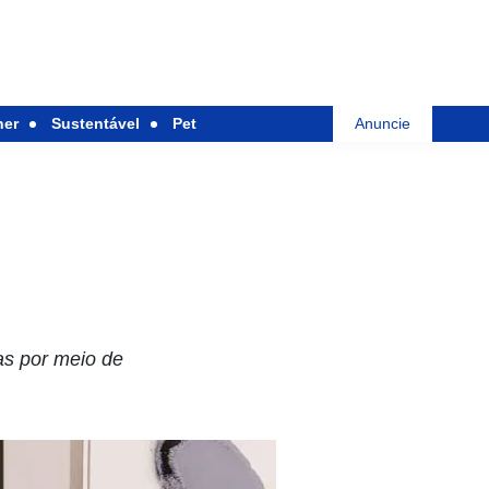
her
Sustentável
Pet
Anuncie
as por meio de