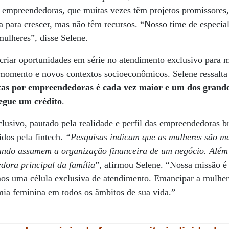
s empreendedoras, que muitas vezes têm projetos promissore
para crescer, mas não têm recursos. “Nosso time de especiali
mulheres”, disse Selene.
 criar oportunidades em série no atendimento exclusivo para 
omento e novos contextos socioeconômicos. Selene ressalta
s por empreendedoras é cada vez maior e um dos grandes
egue um crédito
.
clusivo, pautado pela realidade e perfil das empreendedoras br
idos pela fintech.
“Pesquisas indicam que as mulheres são ma
ando assumem a organização financeira de um negócio. Além 
edora principal da família
”, afirmou Selene. “Nossa missão é 
mos uma célula exclusiva de atendimento. Emancipar a mulher
mia feminina em todos os âmbitos de sua vida.”