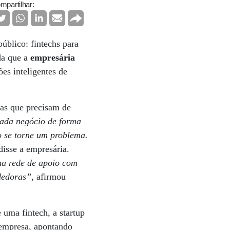
mpartilhar:
público: fintechs para
nda que a
empresária
ões inteligentes de
ras que precisam de
cada negócio de forma
o se torne um problema.
 disse a empresária.
ma rede de apoio com
ndedoras”
, afirmou
uma fintech, a startup
 empresa, apontando