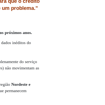
ara que o crédito
e um problema.”
nos próximos anos.
 dados inéditos do
plenamente do serviço
ões) não movimentam as
região
Nordeste e
 que permanecem