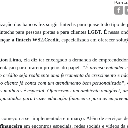
Para co
ização dos bancos fez surgir fintechs para quase todo tipo de 
 fintechs para pessoas pretas e para clientes LGBT. É nessa o
ançar a fintech WS2.Credit
, especializada em oferecer soluç
gton Lima
, ela diz ter enxergado a demanda de empreendedo
ientação para tirarem projetos do papel.
“É preciso entender 
o crédito seja realmente uma ferramenta de crescimento e nã
o cliente já conta com um atendimento bem personalizado”
,
s mulheres é especial. Oferecemos um ambiente amigável, u
 capacitados para trazer educação financeira para as empree
t começou a ser implementada em março. Além de serviços de 
financeira
em encontros especiais, redes sociais e vídeos da