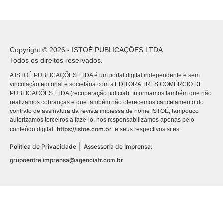
Copyright © 2026 - ISTOÉ PUBLICAÇÕES LTDA
Todos os direitos reservados.
A ISTOÉ PUBLICAÇÕES LTDA é um portal digital independente e sem
vinculação editorial e societária com a EDITORA TRES COMÉRCIO DE
PUBLICACÕES LTDA (recuperação judicial). Informamos também que não
realizamos cobranças e que também não oferecemos cancelamento do
contrato de assinatura da revista impressa de nome ISTOÉ, tampouco
autorizamos terceiros a fazê-lo, nos responsabilizamos apenas pelo
https://istoe.com.br
conteúdo digital “
” e seus respectivos sites.
|
Política de Privacidade
Assessoria de Imprensa:
grupoentre.imprensa@agenciafr.com.br