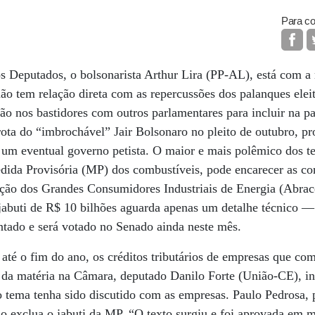
Para co
 Deputados, o bolsonarista Arthur Lira (PP-AL), está com a 
ão tem relação direta com as repercussões dos palanques eleit
ão nos bastidores com outros parlamentares para incluir na p
ota do “imbrochável” Jair Bolsonaro no pleito de outubro, p
 um eventual governo petista. O maior e mais polêmico dos te
dida Provisória (MP) dos combustíveis, pode encarecer as co
ação dos Grandes Consumidores Industriais de Energia (Abra
jabuti de R$ 10 bilhões aguarda apenas um detalhe técnico —
ntado e será votado no Senado ainda neste mês.
 até o fim do ano, os créditos tributários de empresas que c
r da matéria na Câmara, deputado Danilo Forte (União-CE), in
 o tema tenha sido discutido com as empresas. Paulo Pedrosa, 
o exclua o jabuti da MP. “O texto surgiu e foi aprovada em 