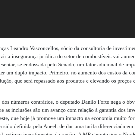
anças Leandro Vasconcellos, sócio da consultoria de investi
uzir a insegurança jurídica do setor de combustíveis vai aume
resentar, se endossada pelo Senado, um fator adicional de imp
ter um duplo impacto. Primeiro, no aumento dos custos da co
ução, que será repassado aos produtos e elevando os preços 
 dos números contrários, o deputado Danilo Forte nega o óbv
que as inclusões são um avanço com relação à garantia dos in
este, que hoje já promove um impacto na economia muito for
a sido definida pela Aneel, de dar uma tarifa diferenciada em 
l, retirem investimentos da região. A MP garante que o Norde