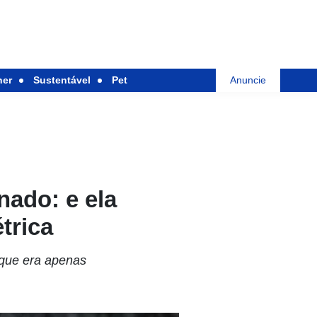
her
Sustentável
Pet
Anuncie
ado: e ela
trica
que era apenas