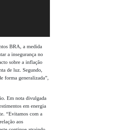
mentos BRA, a medida
ntar a insegurança no
acto sobre a inflação
nta de luz. Segundo,
de forma generalizada”,
io. Em nota divulgada
vestimentos em energia
te. “Evitamos com a
relação aos
ste continue atraindo