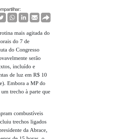
mpartilhar:
rotina mais agitada do
orais do 7 de
auta do Congresso
rovavelmente serão
xtos, incluído e
ntas de luz em R$ 10
ce). Embora a MP do
 um trecho à parte que
ompram combustíveis
cluiu trechos ligados
presidente da Abrace,
menos de 15 horas, o