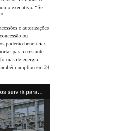
mou o executivo. “Se
.”
ncessões e autorizações
 concessão ou
os poderão beneficiar
ortar para o restante
 formas de energia
do também ampliou em 24
s servirá para
uestão em dúvida.