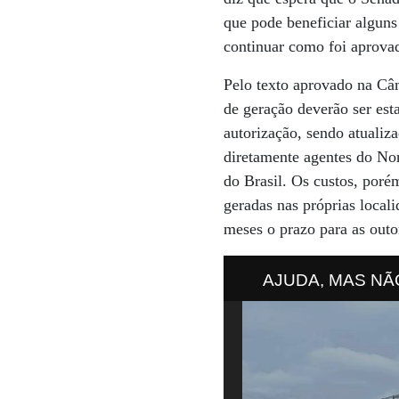
que pode beneficiar alguns
continuar como foi aprovad
Pelo texto aprovado na Câm
de geração deverão ser est
autorização, sendo atualiz
diretamente agentes do Nord
do Brasil. Os custos, poré
geradas nas próprias loca
meses o prazo para as outo
AJUDA, MAS NÃO 
fomentar energia ma