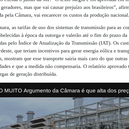
 geradores, mas que vai causar prejuízo aos brasileiros”, afir
a pela Câmara, vai encarecer os custos da produção nacional
ara, as tarifas de uso dos sistemas de transmissão para as co
abelecidas à época da outorga e valerão até o fim do prazo da
adas pelo Índice de Atualização da Transmissão (IAT). Os cust
este, que teriam incentivos para gerar energia eólica e transp
m, mostram que esse transporte sairia mais caro do que outras
lidades e que a medida não compensaria. O relatório aprova
rgas de geração distribuída.
MUITO Argumento da Câmara é que alta dos preço
is limpa, mas celeridade do processo já coloca a q