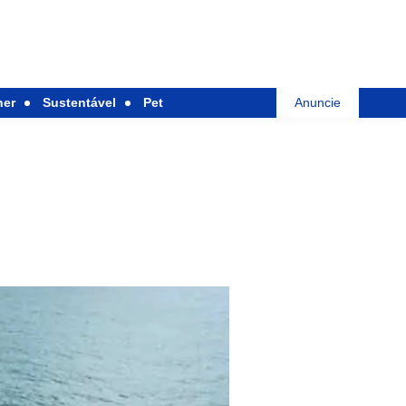
her
Sustentável
Pet
Anuncie