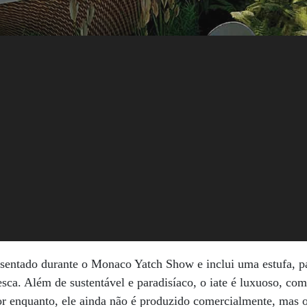
esentado durante o Monaco Yatch Show e inclui uma estufa, pa
pesca. Além de sustentável e paradisíaco, o iate é luxuoso, co
or enquanto, ele ainda não é produzido comercialmente, mas o