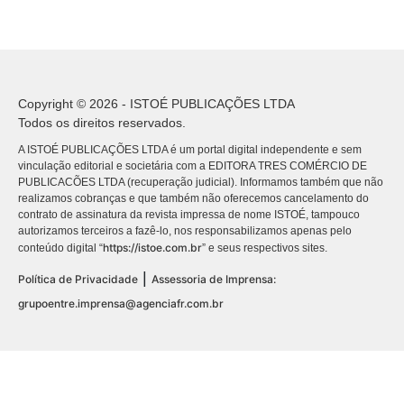
Copyright © 2026 - ISTOÉ PUBLICAÇÕES LTDA
Todos os direitos reservados.
A ISTOÉ PUBLICAÇÕES LTDA é um portal digital independente e sem
vinculação editorial e societária com a EDITORA TRES COMÉRCIO DE
PUBLICACÕES LTDA (recuperação judicial). Informamos também que não
realizamos cobranças e que também não oferecemos cancelamento do
contrato de assinatura da revista impressa de nome ISTOÉ, tampouco
autorizamos terceiros a fazê-lo, nos responsabilizamos apenas pelo
https://istoe.com.br
conteúdo digital “
” e seus respectivos sites.
|
Política de Privacidade
Assessoria de Imprensa:
grupoentre.imprensa@agenciafr.com.br