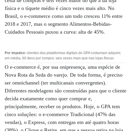
cesta de compras é seis vezes maior do que a da loja
física e o tíquete médio é cinco vezes mais alto. No
Brasil, o e-commerce como um todo cresceu 11% entre
2018 e 2017, mas o segmento Alimentos-Bebidas-
Cuidados Pessoais puxou a curva: alta de 45%.
Por impulso:
clientes das plataformas digitais do GPA costumam adquirir,
em média, 60 itens por compra: seis vezes mais que nas lojas físicas
O e-commerce é, por sua onipresença, uma espécie de
Nova Rota da Seda do varejo. De toda forma, é preciso
ser omnichannel (ter multicanais convergentes).
Diferentes modelagens são construídas para que o cliente
decida exatamente como quer comprar e,
principalmente, receber os produtos. Hoje, o GPA tem
cinco soluções: o e-commerce Tradicional (47% das
vendas), o Express, com entregas em até quatro horas
(38%), o Clique e Retire, em que a pessoa retira na loja