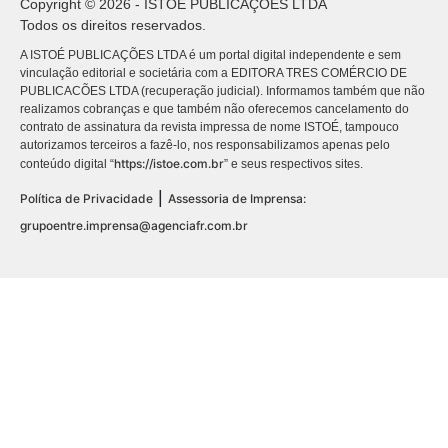
Copyright © 2026 - ISTOÉ PUBLICAÇÕES LTDA
Todos os direitos reservados.
A ISTOÉ PUBLICAÇÕES LTDA é um portal digital independente e sem
vinculação editorial e societária com a EDITORA TRES COMÉRCIO DE
PUBLICACÕES LTDA (recuperação judicial). Informamos também que não
realizamos cobranças e que também não oferecemos cancelamento do
contrato de assinatura da revista impressa de nome ISTOÉ, tampouco
autorizamos terceiros a fazê-lo, nos responsabilizamos apenas pelo
https://istoe.com.br
conteúdo digital “
” e seus respectivos sites.
|
Política de Privacidade
Assessoria de Imprensa:
grupoentre.imprensa@agenciafr.com.br