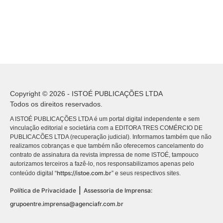
Copyright © 2026 - ISTOÉ PUBLICAÇÕES LTDA
Todos os direitos reservados.
A ISTOÉ PUBLICAÇÕES LTDA é um portal digital independente e sem
vinculação editorial e societária com a EDITORA TRES COMÉRCIO DE
PUBLICACÕES LTDA (recuperação judicial). Informamos também que não
realizamos cobranças e que também não oferecemos cancelamento do
contrato de assinatura da revista impressa de nome ISTOÉ, tampouco
autorizamos terceiros a fazê-lo, nos responsabilizamos apenas pelo
https://istoe.com.br
conteúdo digital “
” e seus respectivos sites.
|
Política de Privacidade
Assessoria de Imprensa:
grupoentre.imprensa@agenciafr.com.br