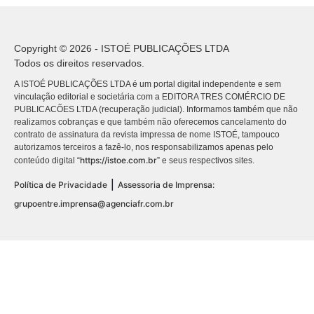
Copyright © 2026 - ISTOÉ PUBLICAÇÕES LTDA
Todos os direitos reservados.
A ISTOÉ PUBLICAÇÕES LTDA é um portal digital independente e sem
vinculação editorial e societária com a EDITORA TRES COMÉRCIO DE
PUBLICACÕES LTDA (recuperação judicial). Informamos também que não
realizamos cobranças e que também não oferecemos cancelamento do
contrato de assinatura da revista impressa de nome ISTOÉ, tampouco
autorizamos terceiros a fazê-lo, nos responsabilizamos apenas pelo
https://istoe.com.br
conteúdo digital “
” e seus respectivos sites.
|
Política de Privacidade
Assessoria de Imprensa:
grupoentre.imprensa@agenciafr.com.br