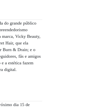
ida do grande público
mpreendedorismo
ua marca, Vicky Beauty,
et Hair, que ela
or Burn & Drain; e o
eguidores, fãs e amigos
 e a estética fazem
a digital.
róximo dia 15 de