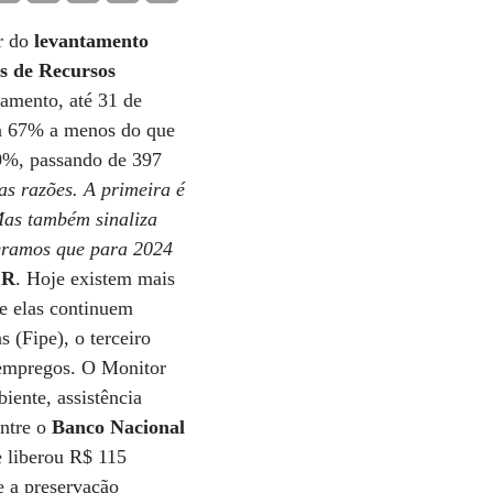
ir do
levantamento
s de Recursos
tamento, até 31 de
ta 67% a menos do que
0%, passando de 397
as razões. A primeira é
Mas também sinaliza
eramos que para 2024
CR
. Hoje existem mais
ue elas continuem
 (Fipe), o terceiro
 empregos. O Monitor
iente, assistência
ntre o
Banco Nacional
e liberou R$ 115
e a preservação