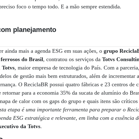
preciso foco o tempo todo. E a mão sempre estendida.
om planejamento
cer ainda mais a agenda ESG em suas ações, o
grupo Recicla
ferrosos do Brasil
, contratou os serviços da
Totvs Consulti
a Totvs
, maior empresa de tecnologia do País. Com a parceria
delos de gestão mais bem estruturados, além de incrementar a
ernança. O ReciclaBR possui quatro fábricas e 23 centros de c
e retornar para a economia 35% da sucata de alumínio do Bras
apa de calor com os gaps do grupo e quais itens são críticos e
ta etapa é uma importante ferramenta para preparar o Rec
enda ESG estratégica e relevante, em linha com a essência 
xecutivo da Totvs
.