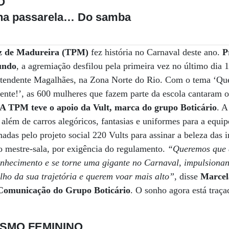
O
 na passarela… Do samba
z de Madureira (TPM)
fez história no Carnaval deste ano.
P
undo
, a agremiação desfilou pela primeira vez no último dia 
 Intendente Magalhães, na Zona Norte do Rio. Com o tema ‘Q
ente!’, as 600 mulheres que fazem parte da escola cantaram 
A TPM teve o apoio da Vult, marca do grupo Boticário
. A
, além de carros alegóricos, fantasias e uniformes para a equ
adas pelo projeto social 220 Vults para assinar a beleza das i
o mestre-sala, por exigência do regulamento.
“Queremos que 
nhecimento e se torne uma gigante no Carnaval, impulsiona
lho da sua trajetória e querem voar mais alto”
, disse
Marcel
 Comunicação do Grupo Boticário
. O sonho agora está traç
SMO FEMININO