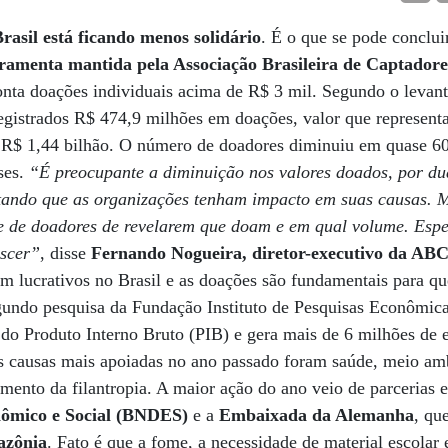
Brasil está ficando menos solidário
. É o que se pode conclu
ramenta mantida pela Associação Brasileira de Captadore
onta doações individuais acima de R$ 3 mil. Segundo o levan
gistrados R$ 474,9 milhões em doações, valor que represen
 R$ 1,44 bilhão. O número de doadores diminuiu em quase 6
ses.
“É preocupante a diminuição nos valores doados, por du
ltando que as organizações tenham impacto em suas causas. 
e de doadores de revelarem que doam e em qual volume. Esp
escer”
, disse
Fernando Nogueira, diretor-executivo da AB
m lucrativos no Brasil e as doações são fundamentais para q
undo pesquisa da Fundação Instituto de Pesquisas Econômicas
 do Produto Interno Bruto (PIB) e gera mais de 6 milhões de
s causas mais apoiadas no ano passado foram saúde, meio amb
imento da filantropia. A maior ação do ano veio de parcerias e
ômico e Social (BNDES)
e a
Embaixada da Alemanha
, qu
azônia
. Fato é que a fome, a necessidade de material escolar 