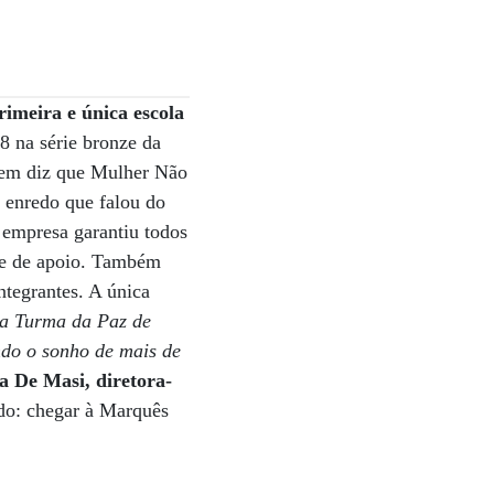
rimeira e única escola
18 na série bronze da
uem diz que Mulher Não
o enredo que falou do
 empresa garantiu todos
ipe de apoio. Também
ntegrantes. A única
a Turma da Paz de
ndo o sonho de mais de
a De Masi, diretora-
ado: chegar à Marquês