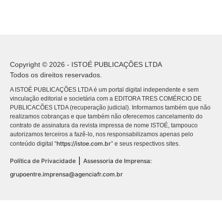
Copyright © 2026 - ISTOÉ PUBLICAÇÕES LTDA
Todos os direitos reservados.
A ISTOÉ PUBLICAÇÕES LTDA é um portal digital independente e sem
vinculação editorial e societária com a EDITORA TRES COMÉRCIO DE
PUBLICACÕES LTDA (recuperação judicial). Informamos também que não
realizamos cobranças e que também não oferecemos cancelamento do
contrato de assinatura da revista impressa de nome ISTOÉ, tampouco
autorizamos terceiros a fazê-lo, nos responsabilizamos apenas pelo
https://istoe.com.br
conteúdo digital “
” e seus respectivos sites.
|
Política de Privacidade
Assessoria de Imprensa:
grupoentre.imprensa@agenciafr.com.br