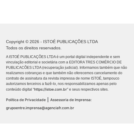
Copyright © 2026 - ISTOÉ PUBLICAÇÕES LTDA
Todos os direitos reservados.
A ISTOÉ PUBLICAÇÕES LTDA é um portal digital independente e sem
vinculação editorial e societária com a EDITORA TRES COMÉRCIO DE
PUBLICACÕES LTDA (recuperação judicial). Informamos também que não
realizamos cobranças e que também não oferecemos cancelamento do
contrato de assinatura da revista impressa de nome ISTOÉ, tampouco
autorizamos terceiros a fazê-lo, nos responsabilizamos apenas pelo
https://istoe.com.br
conteúdo digital “
” e seus respectivos sites.
|
Política de Privacidade
Assessoria de Imprensa:
grupoentre.imprensa@agenciafr.com.br