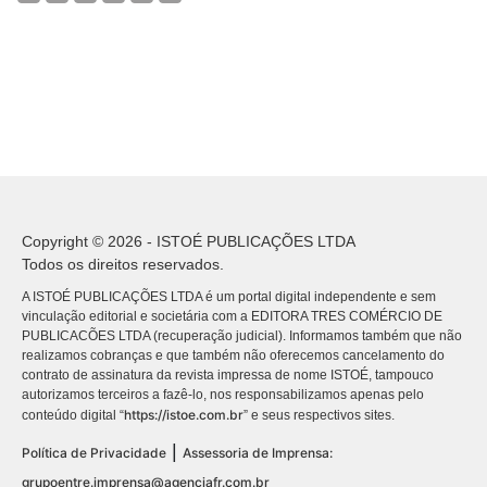
Copyright © 2026 - ISTOÉ PUBLICAÇÕES LTDA
Todos os direitos reservados.
A ISTOÉ PUBLICAÇÕES LTDA é um portal digital independente e sem
vinculação editorial e societária com a EDITORA TRES COMÉRCIO DE
PUBLICACÕES LTDA (recuperação judicial). Informamos também que não
realizamos cobranças e que também não oferecemos cancelamento do
contrato de assinatura da revista impressa de nome ISTOÉ, tampouco
autorizamos terceiros a fazê-lo, nos responsabilizamos apenas pelo
https://istoe.com.br
conteúdo digital “
” e seus respectivos sites.
|
Política de Privacidade
Assessoria de Imprensa:
grupoentre.imprensa@agenciafr.com.br