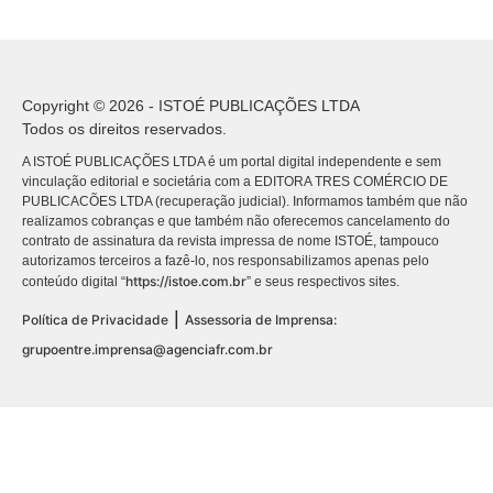
Copyright © 2026 - ISTOÉ PUBLICAÇÕES LTDA
Todos os direitos reservados.
A ISTOÉ PUBLICAÇÕES LTDA é um portal digital independente e sem
vinculação editorial e societária com a EDITORA TRES COMÉRCIO DE
PUBLICACÕES LTDA (recuperação judicial). Informamos também que não
realizamos cobranças e que também não oferecemos cancelamento do
contrato de assinatura da revista impressa de nome ISTOÉ, tampouco
autorizamos terceiros a fazê-lo, nos responsabilizamos apenas pelo
https://istoe.com.br
conteúdo digital “
” e seus respectivos sites.
|
Política de Privacidade
Assessoria de Imprensa:
grupoentre.imprensa@agenciafr.com.br