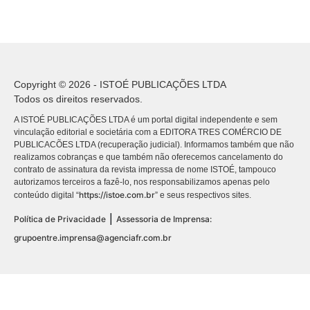
Copyright © 2026 - ISTOÉ PUBLICAÇÕES LTDA
Todos os direitos reservados.
A ISTOÉ PUBLICAÇÕES LTDA é um portal digital independente e sem
vinculação editorial e societária com a EDITORA TRES COMÉRCIO DE
PUBLICACÕES LTDA (recuperação judicial). Informamos também que não
realizamos cobranças e que também não oferecemos cancelamento do
contrato de assinatura da revista impressa de nome ISTOÉ, tampouco
autorizamos terceiros a fazê-lo, nos responsabilizamos apenas pelo
https://istoe.com.br
conteúdo digital “
” e seus respectivos sites.
|
Política de Privacidade
Assessoria de Imprensa:
grupoentre.imprensa@agenciafr.com.br