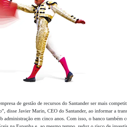
empresa de gestão de recursos do Santander ser mais competit
to”, disse Javier Marin, CEO do Santander, ao informar a tran
sob administração em cinco anos. Com isso, o banco também c
fíceis na Espanha e, ao mesmo tempo, reduz o risco de investi