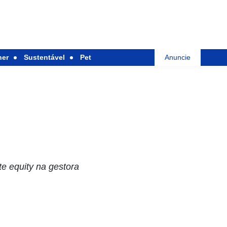
her
Sustentável
Pet
Anuncie
e equity na gestora