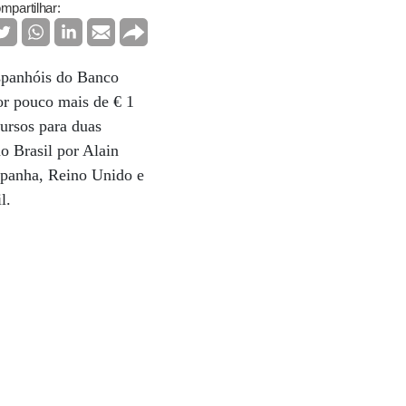
mpartilhar:
spanhóis do Banco
or pouco mais de € 1
cursos para duas
o Brasil por Alain
Espanha, Reino Unido e
il.