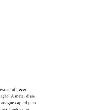
iva ao oferecer
sação. A meta, disse
onsegue capital para
r nos fundos que