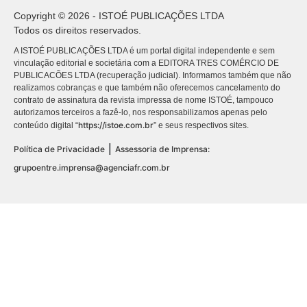
Copyright © 2026 - ISTOÉ PUBLICAÇÕES LTDA
Todos os direitos reservados.
A ISTOÉ PUBLICAÇÕES LTDA é um portal digital independente e sem
vinculação editorial e societária com a EDITORA TRES COMÉRCIO DE
PUBLICACÕES LTDA (recuperação judicial). Informamos também que não
realizamos cobranças e que também não oferecemos cancelamento do
contrato de assinatura da revista impressa de nome ISTOÉ, tampouco
autorizamos terceiros a fazê-lo, nos responsabilizamos apenas pelo
https://istoe.com.br
conteúdo digital “
” e seus respectivos sites.
|
Política de Privacidade
Assessoria de Imprensa:
grupoentre.imprensa@agenciafr.com.br