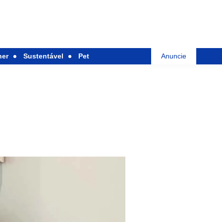
her
Sustentável
Pet
Anuncie