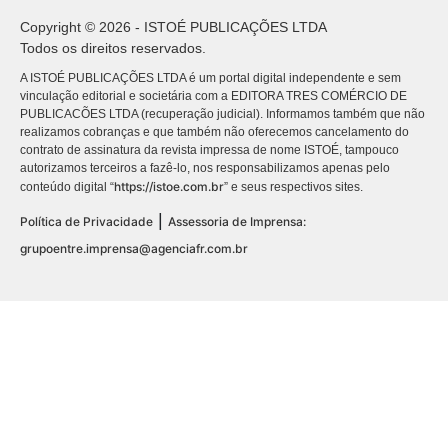
Copyright © 2026 - ISTOÉ PUBLICAÇÕES LTDA
Todos os direitos reservados.
A ISTOÉ PUBLICAÇÕES LTDA é um portal digital independente e sem
vinculação editorial e societária com a EDITORA TRES COMÉRCIO DE
PUBLICACÕES LTDA (recuperação judicial). Informamos também que não
realizamos cobranças e que também não oferecemos cancelamento do
contrato de assinatura da revista impressa de nome ISTOÉ, tampouco
autorizamos terceiros a fazê-lo, nos responsabilizamos apenas pelo
https://istoe.com.br
conteúdo digital “
” e seus respectivos sites.
|
Política de Privacidade
Assessoria de Imprensa:
grupoentre.imprensa@agenciafr.com.br