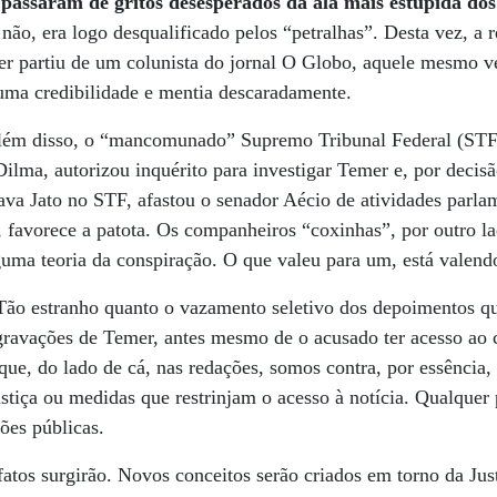
 passaram de gritos desesperados da ala mais estúpida dos 
ão, era logo desqualificado pelos “petralhas”. Desta vez, a 
er partiu de um colunista do jornal O Globo, aquele mesmo ve
uma credibilidade e mentia descaradamente.
ém disso, o “mancomunado” Supremo Tribunal Federal (STF),
ilma, autorizou inquérito para investigar Temer e, por decis
ava Jato no STF, afastou o senador Aécio de atividades parla
al, favorece a patota. Os companheiros “coxinhas”, por outro
guma teoria da conspiração. O que valeu para um, está valend
 Tão estranho quanto o vazamento seletivo dos depoimentos q
 gravações de Temer, antes mesmo de o acusado ter acesso ao
que, do lado de cá, nas redações, somos contra, por essência, 
stiça ou medidas que restrinjam o acesso à notícia. Qualquer
ções públicas.
atos surgirão. Novos conceitos serão criados em torno da Jus