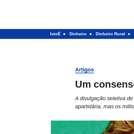
IstoÉ
Dinheiro
Dinheiro Rural
Artigos
Um consenso
A divulgação seletiva d
apartidária, mas os mil