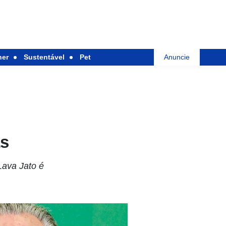
her
Sustentável
Pet
Anuncie
as
Lava Jato é