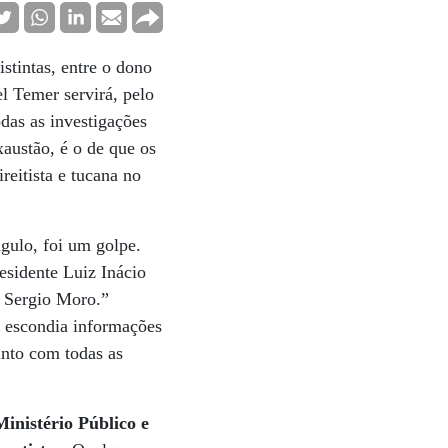
stintas, entre o dono
el Temer servirá, pelo
das as investigações
xaustão, é o de que os
reitista e tucana no
gulo, foi um golpe.
esidente Luiz Inácio
z Sergio Moro.”
” escondia informações
nto com todas as
Ministério Público e