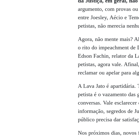
da Justiça, em geral, não
argumento, com provas ou n
entre Joesley, Aécio e Tem
petistas, não merecia nenh
Agora, não mente mais? Al
o rito do impeachment de D
Edson Fachin, relator da L
petistas, agora vale. Afin
reclamar ou apelar para al
A Lava Jato é apartidária.
petista é o vazamento das
conversas. Vale esclarecer 
informação, segredos de Ju
público precisa dar satisfa
Nos próximos dias, novos f