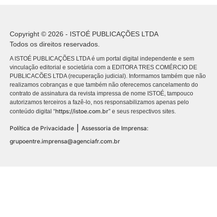
Copyright © 2026 - ISTOÉ PUBLICAÇÕES LTDA
Todos os direitos reservados.
A ISTOÉ PUBLICAÇÕES LTDA é um portal digital independente e sem
vinculação editorial e societária com a EDITORA TRES COMÉRCIO DE
PUBLICACÕES LTDA (recuperação judicial). Informamos também que não
realizamos cobranças e que também não oferecemos cancelamento do
contrato de assinatura da revista impressa de nome ISTOÉ, tampouco
autorizamos terceiros a fazê-lo, nos responsabilizamos apenas pelo
https://istoe.com.br
conteúdo digital “
” e seus respectivos sites.
|
Política de Privacidade
Assessoria de Imprensa:
grupoentre.imprensa@agenciafr.com.br