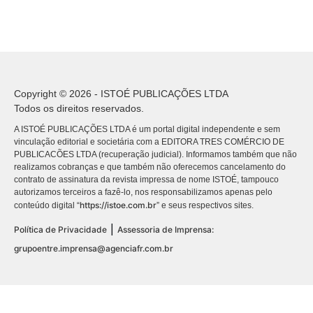
Copyright © 2026 - ISTOÉ PUBLICAÇÕES LTDA
Todos os direitos reservados.
A ISTOÉ PUBLICAÇÕES LTDA é um portal digital independente e sem
vinculação editorial e societária com a EDITORA TRES COMÉRCIO DE
PUBLICACÕES LTDA (recuperação judicial). Informamos também que não
realizamos cobranças e que também não oferecemos cancelamento do
contrato de assinatura da revista impressa de nome ISTOÉ, tampouco
autorizamos terceiros a fazê-lo, nos responsabilizamos apenas pelo
https://istoe.com.br
conteúdo digital “
” e seus respectivos sites.
|
Política de Privacidade
Assessoria de Imprensa:
grupoentre.imprensa@agenciafr.com.br