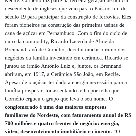
Recife. Cornélio faz parte da terceira geração de um clã
descendente de ingleses que veio para o País no fim do
século 19 para participar da construção de ferrovias. Eles
foram pioneiros na construção das primeiras usinas de
cana de açúcar em Pernambuco. Com o fim do ciclo de
ouro da commodity, Ricardo Lacerda de Almeida
Brennand, avô de Cornélio, decidiu mudar o rumo dos
negócios da família investindo em cerâmica. Ricardo se
juntou ao irmão Antônio Luiz e, juntos, os Brennand
abriram, em 1917, a Cerâmica São João, em Recife.
Apesar de o açúcar ter dado a energia necessária para a
família prosperar, foi assentando telha por telha que
Cornélio ergueu o grupo que leva o seu nome.
O
conglomerado é uma das maiores empresas
familiares do Nordeste, com faturamento anual de R$
700 milhões e quatro frentes de negócio: energia,
vidro, desenvolvimento imobiliário e cimento.
“O