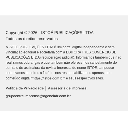
Copyright © 2026 - ISTOÉ PUBLICAÇÕES LTDA
Todos os direitos reservados.
A ISTOÉ PUBLICAÇÕES LTDA é um portal digital independente e sem
vinculação editorial e societária com a EDITORA TRES COMÉRCIO DE
PUBLICACÕES LTDA (recuperação judicial). Informamos também que não
realizamos cobranças e que também não oferecemos cancelamento do
contrato de assinatura da revista impressa de nome ISTOÉ, tampouco
autorizamos terceiros a fazê-lo, nos responsabilizamos apenas pelo
https://istoe.com.br
conteúdo digital “
” e seus respectivos sites.
|
Política de Privacidade
Assessoria de Imprensa:
grupoentre.imprensa@agenciafr.com.br