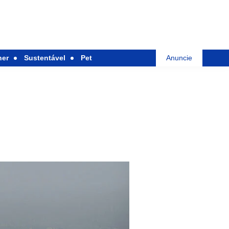
her
Sustentável
Pet
Anuncie