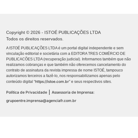
Copyright © 2026 - ISTOÉ PUBLICAÇÕES LTDA
Todos os direitos reservados.
A ISTOÉ PUBLICAÇÕES LTDA é um portal digital independente e sem
vinculação editorial e societária com a EDITORA TRES COMÉRCIO DE
PUBLICACÕES LTDA (recuperação judicial). Informamos também que não
realizamos cobranças e que também não oferecemos cancelamento do
contrato de assinatura da revista impressa de nome ISTOÉ, tampouco
autorizamos terceiros a fazê-lo, nos responsabilizamos apenas pelo
https://istoe.com.br
conteúdo digital “
” e seus respectivos sites.
|
Política de Privacidade
Assessoria de Imprensa:
grupoentre.imprensa@agenciafr.com.br