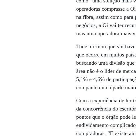
como “uma solução mais vi
operadoras comprasse a Oi.
na fibra, assim como para 
negócios, a Oi vai ter rec
mas uma operadora mais vi
Tude afirmou que vai have
que ocorre em muitos país
buscando uma divisão que 
área não é o líder de merc
5,1% e 4,6% de participaçã
companhia uma parte maior 
Com a experiência de ter t
da concorrência do escritó
pontos que o órgão pode l
endividamento complicado,
compradoras. “E existe aind