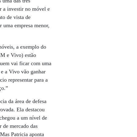
 uma das três
 a investir no móvel e
to de vista de
 ser uma empresa menor,
móveis, a exemplo do
IM e Vivo) estão
quem vai ficar com uma
o e a Vivo vão ganhar
io representar para a
ço.”
cia da área de defesa
rovada. Ela destacou
 chegou a um nível de
er de mercado das
e.Mas Patricia aponta