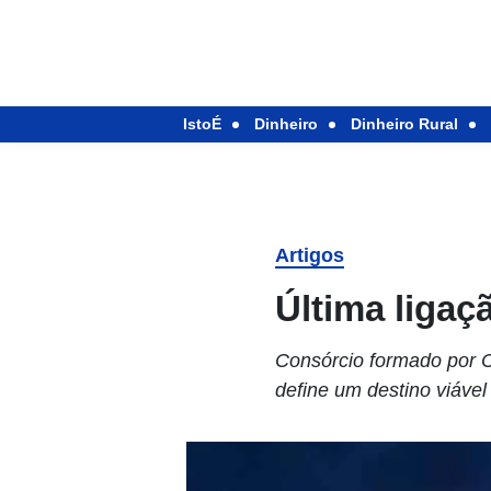
IstoÉ
Dinheiro
Dinheiro Rural
Artigos
Última ligaç
Consórcio formado por C
define um destino viáve