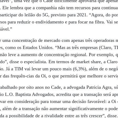
ável”, uma vez que o Cade dificilmente aprovaria que apenas
 Ele lembra que a companhia não tem recursos para continuar
participar do leilão do 5G, previsto para 2021. “Agora, do pon
ursos para reduzir o endividamento e para focar na fibra. Vai
ável.”
r uma concentração de mercado com apenas três operadoras 
es, como os Estados Unidos. “Mas as três empresas (Claro, T
não leve a aumento de concentração regional. Por exemplo, 
ado”, disse o especialista. Em termos de market share, a Clar
o. Já a TIM vai levar um pouco mais (6,3%), além de o negóc
das frequên-cias da Oi, o que permitirá que melhore o servi
rabalhado por oito anos no Cade, a advogada Patricia Agra, só
rio L.O. Baptista Advogados, acredita que a transação será ap
evar em consideração para tomar uma decisão favorável: a Oi
 além de a transação não aumentar significativamente o pod
a a possibilidade de a rivalidade entre as três crescer”, diss